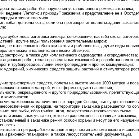
едовательских работ без нарушения установленного режима заказника;
й, ведение "Летописи природы" заказника и представление ее в Охотде
природы и животного мира.
тся любая деятельность, если она противоречит целям создания заказни
сле:
иды рубок леса, заготовка живицы, сенокошение, пастьба скота, заготовка
астений, другие виды пользования растительным миром;
ных, не отнесенных к объектам охоты и рыболовства, другие виды поль
нералогических и палеонтологических объектов;
д застройку, а также для коллективного садоводства и огородничества;
игационных работ, геологоразведочных изысканий и разработка полезны
орог и трубопроводов, линий электропередачи и прочих коммуникаций;
х удобрений, химических средств защиты растений и стимуляторов рост
вучих транспортных средств, полеты на высоте менее 1000 метров и пос
тических стоянок и лагерей, иные формы отдыха населения;
льности, рекреационного и другого природопользования, препятствующ
 и компонентов.
 из числа коренных малочисленных народов Севера, чье существование 
необеспечения их предков, на территории заказника разрешается по со
ние: лов рыбы, сбор грибов, ягод, лекарственно-технического сырья.
ватели земельных участков, которые расположены в границах заказника,
тановленный в заказнике режим особой охраны и несут за его нарушен
енность.
читывается при разработке планов и перспектив экономического и социа
а и районной планировки, а также лесоустроительной документации.