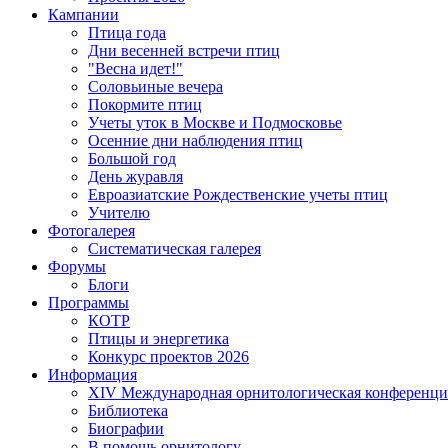
Кампании
Птица года
Дни весенней встречи птиц
"Весна идет!"
Соловьиные вечера
Покормите птиц
Учеты уток в Москве и Подмосковье
Осенние дни наблюдения птиц
Большой год
День журавля
Евроазиатские Рождественские учеты птиц
Учителю
Фотогалерея
Систематическая галерея
Форумы
Блоги
Программы
КОТР
Птицы и энергетика
Конкурс проектов 2026
Информация
XIV Международная орнитологическая конференци
Библиотека
Биографии
В помощь орнитологу