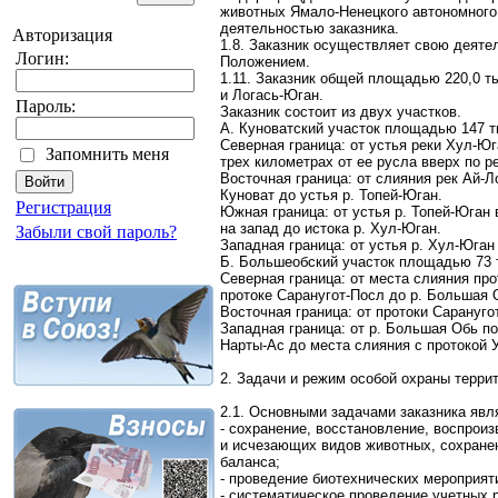
животных Ямало-Ненецкого автономного 
деятельностью заказника.
Авторизация
1.8. Заказник осуществляет свою деят
Логин:
Положением.
1.11. Заказник общей площадью 220,0 т
и Логась-Юган.
Пароль:
Заказник состоит из двух участков.
А. Куноватский участок площадью 147 т
Северная граница: от устья реки Хул-Юг
Запомнить меня
трех километрах от ее русла вверх по ре
Восточная граница: от слияния рек Ай-Л
Куноват до устья р. Топей-Юган.
Регистрация
Южная граница: от устья р. Топей-Юган
на запад до истока р. Хул-Юган.
Забыли свой пароль?
Западная граница: от устья р. Хул-Юган
Б. Большеобский участок площадью 73 т
Северная граница: от места слияния про
протоке Саранугот-Посл до р. Большая 
Восточная граница: от протоки Сарануг
Западная граница: от р. Большая Обь по
Нарты-Ас до места слияния с протокой У
2. Задачи и режим особой охраны террит
2.1. Основными задачами заказника явл
- сохранение, восстановление, воспрои
и исчезающих видов животных, сохранен
баланса;
- проведение биотехнических мероприят
- систематическое проведение учетных 