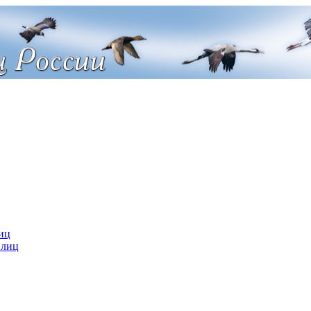
иц
 лиц