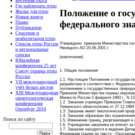
Весенняя охота
Где наблюдать птиц
Положение о гос
Жилье для птиц
Новые книги
федерального зн
Право
Публикации
Спасение и
реабилитация птиц
Утверждено приказом Министерства сель
Список птиц России
Ненецкого АО 20.06.2001 г.
и региональные
списки
(извлечение)
Юбилейная
конференция 25 лет
1. Общие положения
Союзу охраны птиц
России
1.1. Настоящее Положение о государстве
VII международный
разработано в соответствии с Федераль
учёт белых аистов
положением о государственных природн
XIII Международная
Приказом Министерства охраны окружающ
Минюсте России 2 февраля 1993 г., N 13
орнитологическая
1.2. Заказник учрежден Приказом Главо
конференция
Тюменского облисполкома от 27.12.1984 
Оренбург 2010
1.3. Заказник имеет биологический проф
1.4. Заказник образован без ограничения
Поиск по сайту
1.5. Изменение границ, реорганизация 
1.6. Учреждение заказника не влечет за
1.7. Заказник находится в ведении Деп
Федерации (далее по тексту - Охотдепа