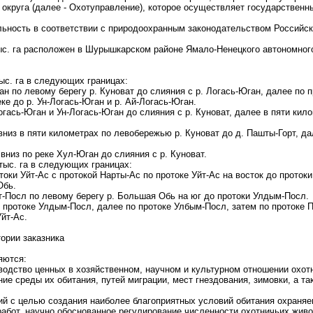
округа (далее - Охотуправление), которое осуществляет государственн
ельность в соответствии с природоохранным законодательством Российс
ыс. га расположен в Шурышкарском районе Ямало-Ненецкого автономного
ыс. га в следующих границах:
ан по левому берегу р. Куноват до слияния с р. Логась-Юган, далее по 
ке до р. Ун-Логась-Юган и р. Ай-Логась-Юган.
огась-Юган и Ун-Логась-Юган до слияния с р. Куноват, далее в пяти кил
 вниз в пяти километрах по левобережью р. Куноват до д. Пашты-Горт, д
 вниз по реке Хул-Юган до слияния с р. Куноват.
ыс. га в следующих границах:
токи Уйт-Ас с протокой Нарты-Ас по протоке Уйт-Ас на восток до проток
Обь.
от-Посл по левому берегу р. Большая Обь на юг до протоки Улдым-Посл.
 протоке Улдым-Посл, далее по протоке Улбым-Посл, затем по протоке П
йт-Ас.
ории заказника
яются:
зводство ценных в хозяйственном, научном и культурном отношении охот
ие среды их обитания, путей миграции, мест гнездования, зимовки, а т
ий с целью создания наиболее благоприятных условий обитания охраня
работ, научно обоснованное регулирование численности охотничьих жив