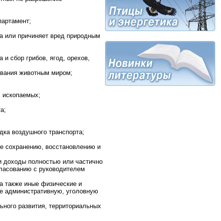
партамент;
ка или причиняет вред природным
 и сбор грибов, ягод, орехов,
зования животным миром;
х ископаемых;
а;
адка воздушного транспорта;
ие сохранению, восстановлению и
и доходы полностью или частично
гласованию с руководителем
 а также иные физические и
ие административную, уголовную
льного развития, территориальных