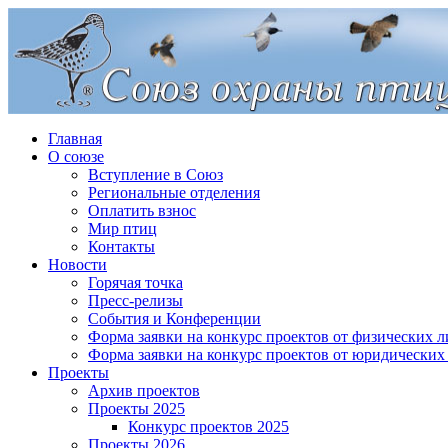
Главная
О союзе
Вступление в Союз
Региональные отделения
Оплатить взнос
Мир птиц
Контакты
Новости
Горячая точка
Пресс-релизы
События и Конференции
Форма заявки на конкурс проектов от физических л
Форма заявки на конкурс проектов от юридических
Проекты
Архив проектов
Проекты 2025
Конкурс проектов 2025
Проекты 2026