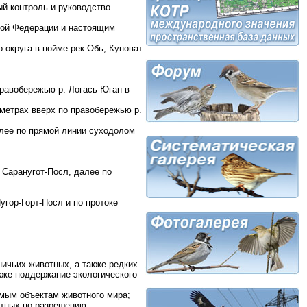
ый контроль и руководство
кой Федерации и настоящим
 округа в пойме рек Обь, Куноват
правобережью р. Логась-Юган в
ометрах вверх по правобережью р.
алее по прямой линии суходолом
и Саранугот-Посл, далее по
угор-Горт-Посл и по протоке
ничьих животных, а также редких
акже поддержание экологического
емым объектам животного мира;
отных по разрешению