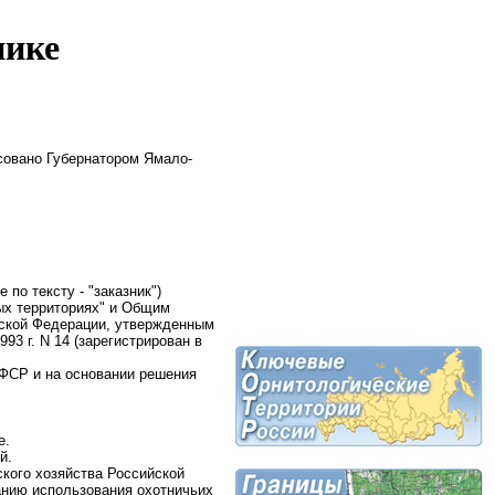
нике
совано Губернатором Ямало-
по тексту - "заказник")
ных территориях" и Общим
йской Федерации, утвержденным
3 г. N 14 (зарегистрирован в
СФСР и на основании решения
е.
й.
ского хозяйства Российской
ванию использования охотничьих