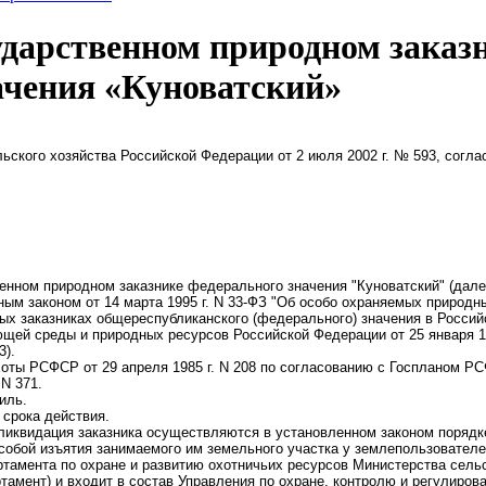
ударственном природном заказ
ачения «Куноватский»
ского хозяйства Российской Федерации от 2 июля 2002 г. № 593, согла
нном природном заказнике федерального значения "Куноватский" (далее 
ным законом от 14 марта 1995 г. N 33-ФЗ "Об особо охраняемых природ
ых заказниках общереспубликанского (федерального) значения в Росси
ей среды и природных ресурсов Российской Федерации от 25 января 199
3).
хоты РСФСР от 29 апреля 1985 г. N 208 по согласованию с Госпланом Р
N 371.
иль.
 срока действия.
и ликвидация заказника осуществляются в установленном законом порядк
 собой изъятия занимаемого им земельного участка у землепользователе
артамента по охране и развитию охотничьих ресурсов Министерства сель
ртамент) и входит в состав Управления по охране, контролю и регулиро