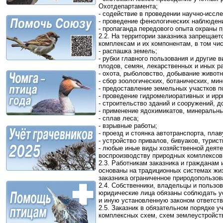
Охотдепартамента;
- содействие в проведении научно-иссл
- проведение фенологических наблюдени
- пропаганда передового опыта охраны 
2.2. На территории заказника запрещае
комплексам и их компонентам, в том чи
- распашка земель;
- рубки главного пользования и другие в
плодов, семян, лекарственных и иных р
- охота, рыболовство, добывание живот
- сбор зоологических, ботанических, ми
- предоставление земельных участков по
- проведение гидромелиоративных и ирр
- строительство зданий и сооружений, д
- применение ядохимикатов, минеральны
- сплав леса;
- взрывные работы;
- проезд и стоянка автотранспорта, пла
- устройство привалов, бивуаков, турис
- любые иные виды хозяйственной деяте
воспроизводству природных комплексов
2.3. Работникам заказника и гражданам
основаны на традиционных системах жиз
заказника ограниченное природопользова
2.4. Собственники, владельцы и пользо
юридические лица обязаны соблюдать ус
и иную установленную законом ответств
2.5. Заказник в обязательном порядке у
комплексных схем, схем землеустройств