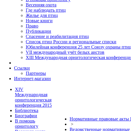
Весенняя охота
Где наблюдать птиц
Жилье для птиц
Новые книги
Право
Публикации
Спасение и реабилитация птиц
Список птиц России и региональные списки
Юбилейная конференция 25 лет Союзу охраны пти
VII международный учёт белых аистов
XIII Международная орнитологическая конференци
Ссылки
Партнеры
Интернет-магазин
XIV
Международная
орнитологическая
конференция 2015
Библиотека
Биографии
Нормативные правовые акты 
В помощь
>
орнитологу
Ведомственные нормативные 