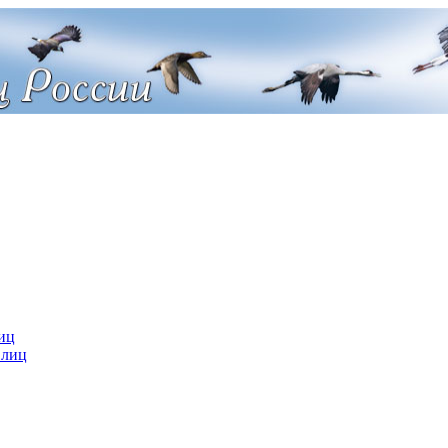
иц
 лиц