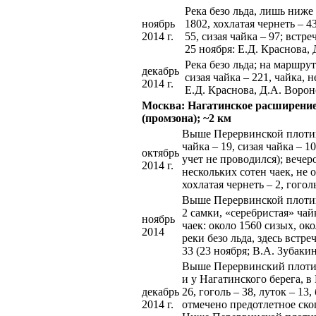
Река безо льда, лишь ниже 
ноябрь
1802, хохлатая чернеть – 4
2014 г.
55, сизая чайка – 97; встр
25 ноября: Е.Д. Краснова,
Река безо льда; на маршрут
декабрь
сизая чайка – 221, чайка, 
2014 г.
Е.Д. Краснова, Д.А. Ворон
Москва: Нагатинское расширени
(промзона); ~2 км
Выше Перервинской плотины 
чайка – 19, сизая чайка – 
октябрь
учет не проводился); вечер
2014 г.
нескольких сотен чаек, не 
хохлатая чернеть – 2, гогол
Выше Перервинской плотины
2 самки, «серебристая» чай
ноябрь
чаек: около 1560 сизых, о
2014
реки безо льда, здесь встре
33 (23 ноября; В.А. Зубакин
Выше Перервинский плотин
и у Нагатинского берега, в
декабрь
26, гоголь – 38, луток – 13
2014 г.
отмечено предотлетное скоп