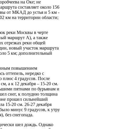
робчеева на Оке; не
аршрута составляет около 156
квы от МКАД до устья и 5 км -
02 км на территории области;
зок реки Москвы в черте
ный маршрут А), а также
их отрезках реки общей
один, новый участок маршрута
коло 5 км; дополнительный
еменным повышением
сь оттепель, нередко с
о плюс 4 градусов. После
м, а к 12 декабря – 15-20 см.
ольшими пятнами по бурьянам и
 шел снег, к полудню толщина
гионе прошел сильнейший
а 15-20 см. 26-27 декабря
было минус 9 градусов, к утру
), без снегопада.
одически шел дождь. Однако