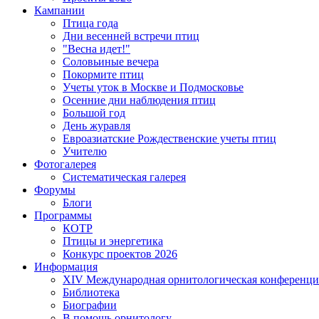
Кампании
Птица года
Дни весенней встречи птиц
"Весна идет!"
Соловьиные вечера
Покормите птиц
Учеты уток в Москве и Подмосковье
Осенние дни наблюдения птиц
Большой год
День журавля
Евроазиатские Рождественские учеты птиц
Учителю
Фотогалерея
Систематическая галерея
Форумы
Блоги
Программы
КОТР
Птицы и энергетика
Конкурс проектов 2026
Информация
XIV Международная орнитологическая конференци
Библиотека
Биографии
В помощь орнитологу