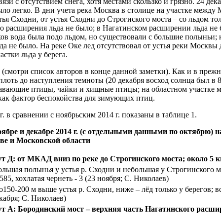
вязи с отсутствием снега, хотя местами скользко и грязно. 24 де
было легко. В дни учета река Москва в столице на участке меж
 Сходни, от устья Сходни до Строгиского моста – со льдом толь
о расширения льда не было; в Нагатинском расширении льда не 
иков вода была подо льдом, но существовали с большие полыньи
ьда не было. На реке Оке лед отсутствовал от устья реки Москвы
стки льда у берега.
 (смотри список авторов в конце данной заметки). Как и в преж
вплоть до наступления темноты (20 декабря восход солнца был в 8.
лавающие птицы, чайки и хищные птицы; на областном участке 
как фактор беспокойства для зимующих птиц.
г. в сравнении с ноябрьским 2014 г. показаны в таблице 1.
оябре и декабре 2014 г. (с отдельными данными по октябрю) 
ве и Московской области
 Д: от МКАД вниз по реке до Строгинского моста; около 5 
большая полынья у устья р. Сходни и небольшая у Строгинского 
585, хохлатая чернеть - 3 (23 ноября; С. Николаев)
0-200 м выше устья р. Сходни, ниже – лёд только у берегов; вс
екабря; С. Николаев)
 А: Бородинский мост – верхняя часть Нагатинского расшир