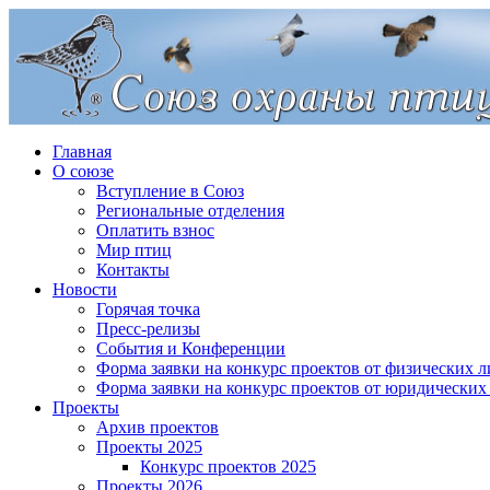
Главная
О союзе
Вступление в Союз
Региональные отделения
Оплатить взнос
Мир птиц
Контакты
Новости
Горячая точка
Пресс-релизы
События и Конференции
Форма заявки на конкурс проектов от физических л
Форма заявки на конкурс проектов от юридических
Проекты
Архив проектов
Проекты 2025
Конкурс проектов 2025
Проекты 2026