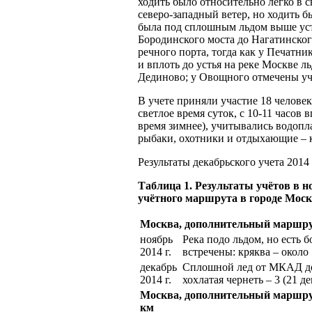
ходить было относительно легко в с
северо-западный ветер, но ходить 
была под сплошным льдом выше устья
Бородинского моста до Нагатинског
речного порта, тогда как у Печатн
и вплоть до устья на реке Москве л
Дединово; у Овощного отмечены уча
В учете приняли участие 18 человек
светлое время суток, с 10-11 часов 
время зимнее), учитывались водоп
рыбаки, охотники и отдыхающие – 
Результаты декабрьского учета 2014 
Таблица 1. Результаты учётов в н
учётного маршрута в городе Моск
Москва, дополнительный маршрут
ноябрь
Река подо льдом, но есть 
2014 г.
встречены: кряква – около 
декабрь
Сплошной лед от МКАД до15
2014 г.
хохлатая чернеть – 3 (21 д
Москва, дополнительный маршрут
км