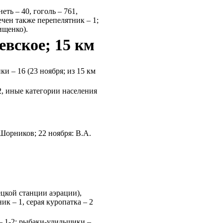
еть – 40, гоголь – 761,
речен также перепелятник – 1;
ищенко).
вское; 15 км
ки – 16 (23 ноября; из 15 км
– 2, иные категории населения
 Шорников; 22 ноября: В.А.
ецкой станции аэрации),
ник – 1, серая куропатка – 2
а – 1-2; рыбаки-удильщики –