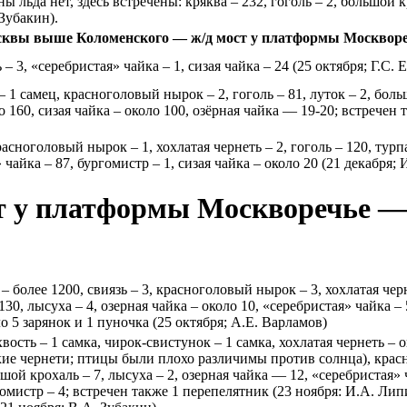
льда нет, здесь встречены: кряква – 232, гоголь – 2, большой к
 Зубакин).
сквы выше Коломенского — ж/д мост у платформы Москворе
 – 3, «серебристая» чайка – 1, сизая чайка – 24 (25 октября; Г.С.
– 1 самец, красноголовый нырок – 2, гоголь – 81, луток – 2, боль
о 160, сизая чайка – около 100, озёрная чайка — 19-20; встречен 
расноголовый нырок – 1, хохлатая чернеть – 2, гоголь – 120, турп
 чайка – 87, бургомистр – 1, сизая чайка – около 20 (21 декабря;
ст у платформы Москворечье 
 – более 1200, свиязь – 3, красноголовый нырок – 3, хохлатая чер
-130, лысуха – 4, озерная чайка – около 10, «серебристая» чайка – 
 5 зарянок и 1 пуночка (25 октября; А.Е. Варламов)
вость – 1 самка, чирок-свистунок – 1 самка, хохлатая чернеть – 
е чернети; птицы были плохо различимы против солнца), красн
ьшой крохаль – 7, лысуха – 2, озерная чайка — 12, «серебристая» 
омистр – 4; встречен также 1 перепелятник (23 ноября: И.А. Ли