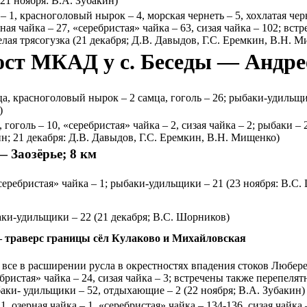
1 ноября: В.А. Зубакин)
 1, красноголовый нырок – 4, морская чернеть – 5, хохлатая черн
рная чайка – 27, «серебристая» чайка – 63, сизая чайка – 102; вст
елая трясогузка (21 декабря; Д.В. Давыдов, Г.С. Еремкин, В.Н. М
ст МКАД у с. Беседы — Андрее
мца, красноголовый нырок – 2 самца, гоголь – 26; рыбаки-удильщи
)
, гоголь – 10, «серебристая» чайка – 2, сизая чайка – 2; рыбаки 
кин; 21 декабря: Д.В. Давыдов, Г.С. Еремкин, В.Н. Мищенко)
 Заозёрье; 8 км
«серебристая» чайка – 1; рыбаки-удильщики – 21 (23 ноября: В.С.
баки-удильщики – 22 (21 декабря; В.С. Шорников)
 — траверс границы сёл Кулаково и Михайловская
 все в расширении русла в окрестностях впадения стоков Любер
ребристая» чайка – 24, сизая чайка – 3; встречены также перепелят
ыбаки- удильщики – 52, отдыхающие – 2 (22 ноября; В.А. Зубакин)
 1, озерная чайка – 1, «серебристая» чайка – 134-136, сизая чайк