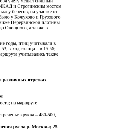
кабря учету мешал сильный
ду МКАД и Строгинским мостом
ко у берегов; на участке от
было у Кожухово и Грузового
; ниже Перервинской плотины
 до Овощного, а также в
ние годы, птиц учитывали в
53, заход солнца – в 15.56;
маршрута учитывались также
на различных отрезках
км
моста; на маршруте
тречены: кряква – 480-500,
ения русла р. Москвы; 25