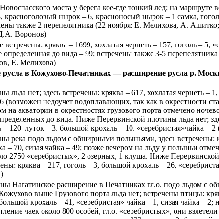
Новоспасского моста у берега кое-где тонкий лед; на маршруте вс
3, красноголовый нырок – 6, красноносый нырок – 1 самка, гоголь
ечены также 2 перепелятника (22 ноября: Е. Мелихова, А. Ашитко;
 Д.А. Воронов)
е встречены: кряква – 1699, хохлатая чернеть – 157, гоголь – 5, «
не определенная до вида – 99; встречены также 3-5 перепелятника
ов, Е. Мелихова)
е русла в Кожухово-Печатниках — расширение русла р. Мос
льда нет; здесь встречены: кряква – 617, хохлатая чернеть – 1, 
106 (возможен недоучет водоплавающих, так как в окрестности с
ом на акватории в окрестностях грузового порта отмечено ночев
определенных до вида. Ниже Перервинской плотины льда нет; зде
ь – 120, луток – 3, большой крохаль – 10, «серебристая»чайка – 2 
 река подо льдом с обширными полыньями, здесь встречены: кр
ка – 70, сизая чайка – 49; позже вечером на льду у полыньи отм
коло 2750 «серебристых», 2 озерных, 1 клуша. Ниже Перервинско
чены: кряква – 217, гоголь – 3, большой крохаль – 26, «серебриста
)
ы Нагатинское расширение в Печатниках гл.о. подо льдом с о
 Кожухово выше Грузового порта льда нет; встречены птицы: кряк
, большой крохаль – 41, «серебристая» чайка – 1, сизая чайка – 2; 
ление чаек около 800 особей, гл.о. «серебристых», они взлетели