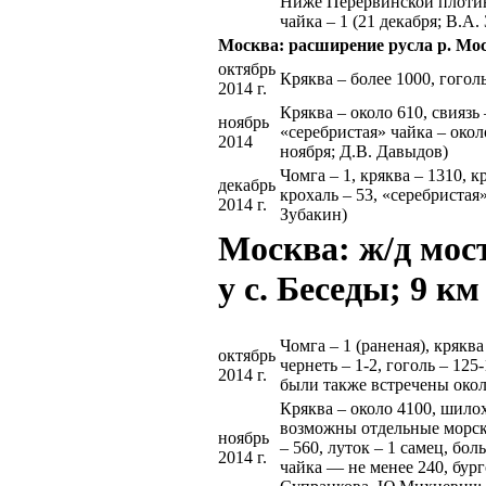
Ниже Перервинской плотины 
чайка – 1 (21 декабря; В.А.
Москва: расширение русла р. Мо
октябрь
Кряква – более 1000, гоголь
2014 г.
Кряква – около 610, свиязь 
ноябрь
«серебристая» чайка – окол
2014
ноября; Д.В. Давыдов)
Чомга – 1, кряква – 1310, к
декабрь
крохаль – 53, «серебристая»
2014 г.
Зубакин)
Москва: ж/д мо
у с. Беседы; 9 км
Чомга – 1 (раненая), кряква
октябрь
чернеть – 1-2, гоголь – 125
2014 г.
были также встречены около
Кряква – около 4100, шилох
возможны отдельные морски
ноябрь
– 560, луток – 1 самец, бол
2014 г.
чайка — не менее 240, бург