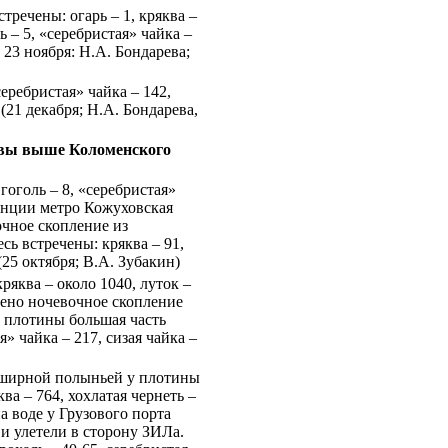
тречены: огарь – 1, кряква –
 – 5, «серебристая» чайка –
 23 ноября: Н.А. Бондарева;
серебристая» чайка – 142,
 (21 декабря; Н.А. Бондарева,
квы выше Коломенского
гоголь – 8, «серебристая»
танции метро Кожуховская
очное скопление из
сь встречены: кряква – 91,
(25 октября; В.А. Зубакин)
яква – около 1040, луток –
ечено ночевочное скопление
й плотины большая часть
я» чайка – 217, сизая чайка –
бширной полыньей у плотины
ва – 764, хохлатая чернеть –
на воде у Грузового порта
 и улетели в сторону ЗИЛа.