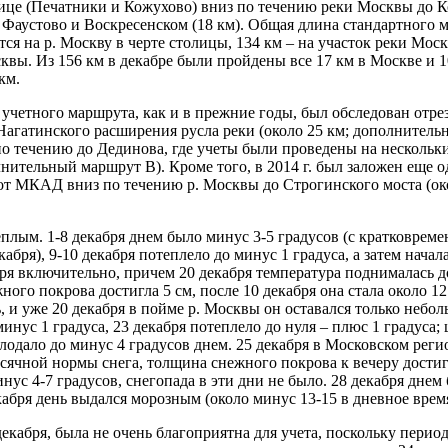
ице (Печатники и Кожухово) вниз по течению реки Москвы до Ко
Фаустово и Воскресенском (18 км). Общая длина стандартного м
тся на р. Москву в черте столицы, 134 км – на участок реки Мос
сквы. Из 156 км в декабре были пройдены все 17 км в Москве и 1
км.
четного маршрута, как и в прежние годы, был обследован отре
Нагатинского расширения русла реки (около 25 км; дополнитель
 по течению до Дединова, где учеты были проведены на нескольк
нительный маршрут В). Кроме того, в 2014 г. был заложен еще 
 от МКАД вниз по течению р. Москвы до Строгинского моста (о
теплым. 1-8 декабря днем было минус 3-5 градусов (с кратковр
абря), 9-10 декабря потеплело до минус 1 градуса, а затем начала
бря включительно, причем 20 декабря температура поднималась д
ого покрова достигла 5 см, после 10 декабря она стала около 12 с
ь, и уже 20 декабря в пойме р. Москвы он оставался только неб
минус 1 градуса, 23 декабря потеплело до нуля – плюс 1 градуса;
холодало до минус 4 градусов днем. 25 декабря в Московском ре
сячной нормы снега, толщина снежного покрова к вечеру достигл
нус 4-7 градусов, снегопада в эти дни не было. 28 декабря днем 
кабря день выдался морозным (около минус 13-15 в дневное время
декабря, была не очень благоприятна для учета, поскольку пери