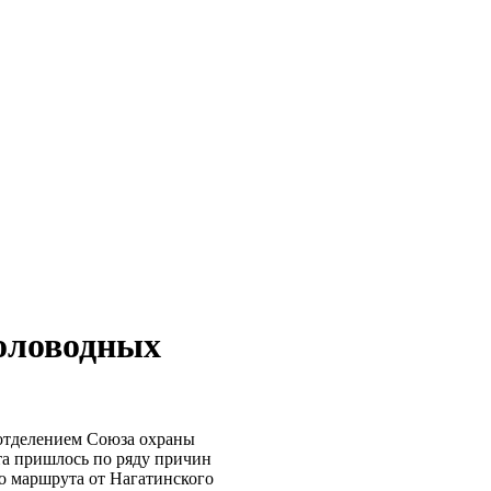
коловодных
отделением Союза охраны
ута пришлось по ряду причин
го маршрута от Нагатинского