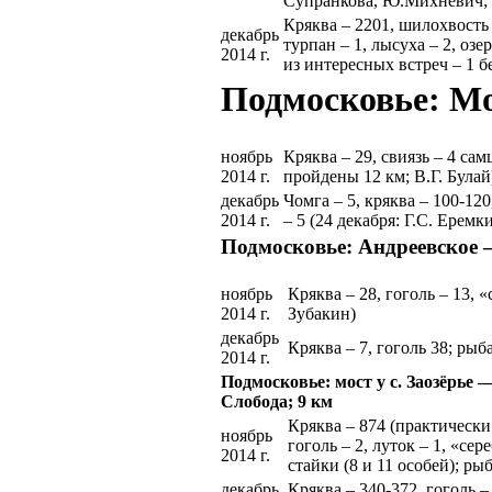
Супранкова, Ю.Михневич; 2
Кряква – 2201, шилохвость –
декабрь
турпан – 1, лысуха – 2, озе
2014 г.
из интересных встреч – 1 б
Подмосковье: Мо
ноябрь
Кряква – 29, свиязь – 4 са
2014 г.
пройдены 12 км; В.Г. Булай
декабрь
Чомга – 5, кряква – 100-120
2014 г.
– 5 (24 декабря: Г.С. Ерем
Подмосковье: Андреевское —
ноябрь
Кряква – 28, гоголь – 13, 
2014 г.
Зубакин)
декабрь
Кряква – 7, гоголь 38; ры
2014 г.
Подмосковье: мост у с. Заозёрье
Слобода; 9 км
Кряква – 874 (практически
ноябрь
гоголь – 2, луток – 1, «се
2014 г.
стайки (8 и 11 особей); р
декабрь
Кряква – 340-372, гоголь –