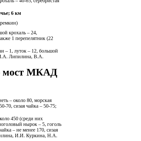
рохаль – 40-65, серебристая
чье; 6 км
 Еремкин)
шой крохаль – 24,
также 1 перепелятник (22
ан – 1, луток – 12, большой
 И.А. Липилина, В.А.
— мост МКАД
неть – около 80, морская
50-70, сизая чайка – 50-75;
около 450 (среди них
оголовый нырок – 5, гоголь
чайка – не менее 170, сизая
пилина, И.И. Куркина, Н.А.