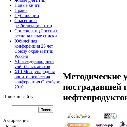
Жилье для птиц
Новые книги
Право
Публикации
Спасение и
реабилитация птиц
Список птиц России и
региональные списки
Юбилейная
конференция 25 лет
Союзу охраны птиц
России
VII международный
учёт белых аистов
XIII Международная
Методические у
орнитологическая
конференция Оренбург
пострадавшей п
2010
нефтепродуктов
Поиск по сайту
Авторизация
Логин: