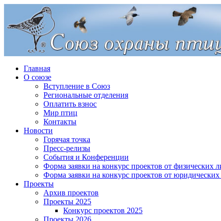
Главная
О союзе
Вступление в Союз
Региональные отделения
Оплатить взнос
Мир птиц
Контакты
Новости
Горячая точка
Пресс-релизы
События и Конференции
Форма заявки на конкурс проектов от физических л
Форма заявки на конкурс проектов от юридических
Проекты
Архив проектов
Проекты 2025
Конкурс проектов 2025
Проекты 2026