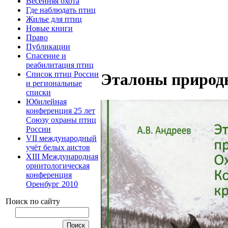
Весенняя охота
Где наблюдать птиц
Жилье для птиц
Новые книги
Право
Публикации
Спасение и
реабилитация птиц
Список птиц России
Эталоны природ
и региональные
списки
Юбилейная
конференция 25 лет
Союзу охраны птиц
России
VII международный
учёт белых аистов
XIII Международная
орнитологическая
конференция
Оренбург 2010
Поиск по сайту