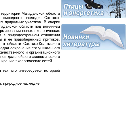
территорий Магаданской области
 природного наследия Охотско-
х природных участков. В очерке
гаданской области под влиянием
ормировании новых экологических
х в природоохранном отношении
ы и её правобережных притоков.
 в области Охотско-Колымского
адач сохранения его уникального
качественного и организационного
анов дальнейшего экономического
ширению экологических сетей.
 тех, кто интересуется историей
, природное наследие.