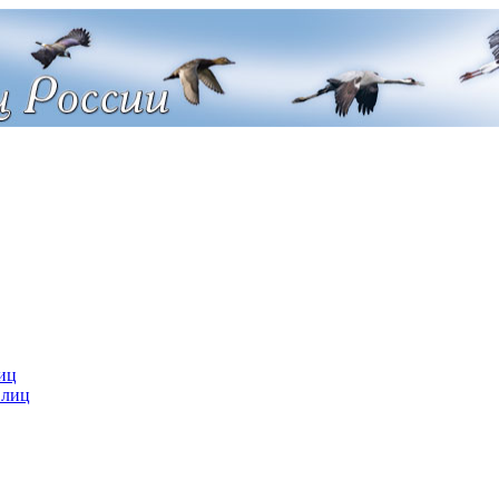
иц
 лиц