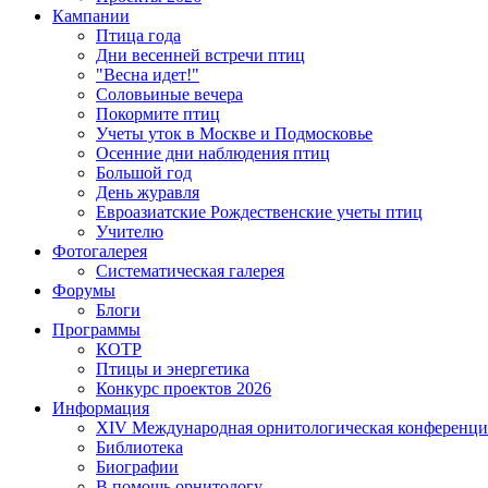
Кампании
Птица года
Дни весенней встречи птиц
"Весна идет!"
Соловьиные вечера
Покормите птиц
Учеты уток в Москве и Подмосковье
Осенние дни наблюдения птиц
Большой год
День журавля
Евроазиатские Рождественские учеты птиц
Учителю
Фотогалерея
Систематическая галерея
Форумы
Блоги
Программы
КОТР
Птицы и энергетика
Конкурс проектов 2026
Информация
XIV Международная орнитологическая конференци
Библиотека
Биографии
В помощь орнитологу