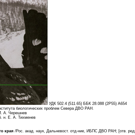
УДК 502.4 (511.65) ББК 28.088 (2Р55) А654
нститута биологических проблем Севера ДВО РАН.
И. А. Черешнев
б. н. Е. А. Тихменев
о края
/Рос. акад. наук, Дальневост. отд-ние, ИБПС ДВО РАН; [отв. ред.