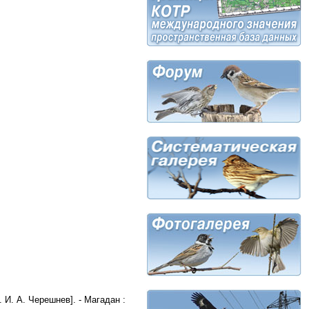
 И. А. Черешнев]. - Магадан :