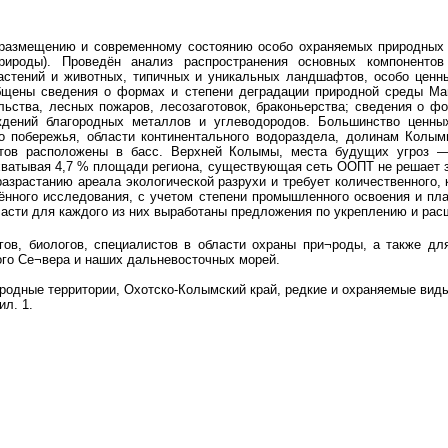
 размещению и современному состоянию особо охраняемых природных 
 природы). Проведён анализ распространения основных компонентов
астений и животных, типичных и уникальных ландшафтов, особо ценны
общены сведения о формах и степени деградации природной среды Ма
льства, лесных пожаров, лесозаготовок, браконьерства; сведения о ф
ждений благородных металлов и углеводородов. Большинство ценны
го побережья, области континентального водораздела, долинам Колым
тов расположены в басс. Верхней Колымы, места будущих угроз —
хватывая 4,7 % площади региона, существующая сеть ООПТ не решает з
разрастанию ареала экологической разрухи и требует количественного, 
ённого исследования, с учетом степени промышленного освоения и пл
асти для каждого из них выработаны предложения по укреплению и рас
гов, биологов, специалистов в области охраны при¬роды, а также для
ого Се¬вера и наших дальневосточных морей.
родные территории, Охотско-Колымский край, редкие и охраняемые виды
ил. 1.