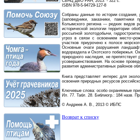
СВНЦ ДВО РАН, 2013. - 322 с.
ISBN 978-5-94729-127-8
Собраны данные по истории создания,
(заповедники, заказники, памятники
Колымского региона — редких видов р
исторической экологии территории об
россыпной золотодобычи, гидростроите
угроз в связи с освоением место¬ро
участков приурочено к полосе морско
Основные очаги разрушения ландшаф
водораздела и Охотского побережья. О
природного наследия, не препятствует 
усовершенствования. На основе провед
развития административных районов обл
Книга представляет интерес для эколо
освоения природных ресурсов российск
Ключевые слова: особо охраняемые при
Ил. 77. Табл. 28. Библиогр.: 184 назв. Пр
© Андреев А. В., 2013 © ИБПС
Возврат к списку