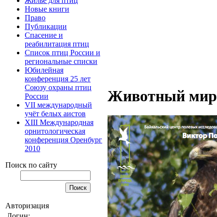
Жилье для птиц
Новые книги
Право
Публикации
Спасение и
реабилитация птиц
Список птиц России и
региональные списки
Юбилейная
конференция 25 лет
Союзу охраны птиц
Животный мир 
России
VII международный
учёт белых аистов
XIII Международная
орнитологическая
конференция Оренбург
2010
Поиск по сайту
Авторизация
Логин: