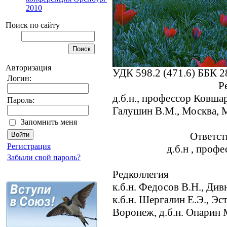
2010
Поиск по сайту
Авторизация
УДК 598.2 (471.6) ББК 2
Логин:
Р
д.б.н., профессор Ковшар
Пароль:
Галушин В.М., Москва,
Запомнить меня
Ответст
Регистрация
д.б.н , проф
Забыли свой пароль?
Редколлегия
к.б.н. Федосов В.Н., Дивн
к.б.н. Шергалин Е.Э., Эс
Воронеж, д.б.н. Опарин 