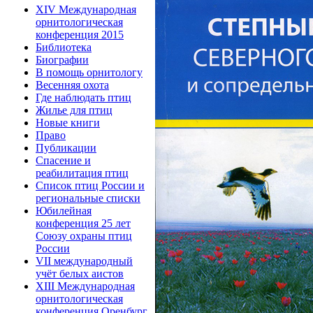
XIV Международная
орнитологическая
конференция 2015
Библиотека
Биографии
В помощь орнитологу
Весенняя охота
Где наблюдать птиц
Жилье для птиц
Новые книги
Право
Публикации
Спасение и
реабилитация птиц
Список птиц России и
региональные списки
Юбилейная
конференция 25 лет
Союзу охраны птиц
России
VII международный
учёт белых аистов
XIII Международная
орнитологическая
конференция Оренбург