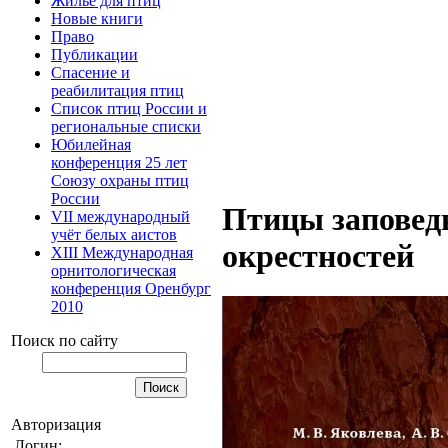
Жилье для птиц
Новые книги
Право
Публикации
Спасение и
реабилитация птиц
Список птиц России и
региональные списки
Юбилейная
конференция 25 лет
Союзу охраны птиц
России
Птицы заповедн
VII международный
учёт белых аистов
окрестностей
XIII Международная
орнитологическая
конференция Оренбург
2010
Поиск по сайту
Авторизация
Логин: