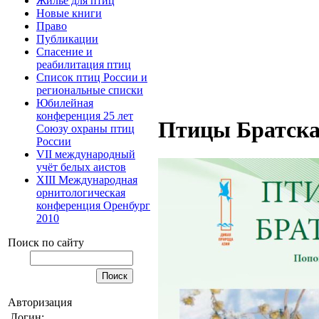
Жилье для птиц
Новые книги
Право
Публикации
Спасение и
реабилитация птиц
Список птиц России и
региональные списки
Юбилейная
конференция 25 лет
Птицы Братск
Союзу охраны птиц
России
VII международный
учёт белых аистов
XIII Международная
орнитологическая
конференция Оренбург
2010
Поиск по сайту
Авторизация
Логин: