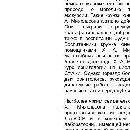
немного моложе его чи­т
природе, о методике по
экскурсии. Такие кружки юн
А. Михель­сона активно дей
Они сыграли огром
квалифицированных добров
также в воспитании будущ
Воспитанники кружка юн
помощниками X. А. Ми
масштабных опытов по при
более поздние годы X. А. 
курс орнитологии на биол
Стучки. Однако гораздо бо
дых орнитологов, руковод
дипломные работы, кан­ди
научные статьи перед публ
Наиболее ярким свидетельс
X. Михельсона являет
орнитологических исслед
ЛатвССР и в конечном и
лаборатории,, имеющей нес