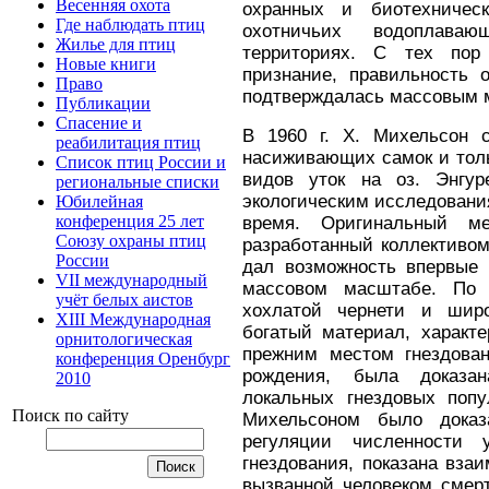
Весенняя охота
охранных и биотехничес
Где наблюдать птиц
охотничьих водоплава
Жилье для птиц
территориях. С тех пор
Новые книги
признание, правильность 
Право
подтверждалась массовым м
Публикации
Спасение и
В 1960 г. X. Михельсон 
реабилитация птиц
насиживающих самок и тол
Список птиц России и
видов уток на оз. Энгур
региональные списки
экологическим исследован
Юбилейная
конференция 25 лет
время. Оригинальный ме
Союзу охраны птиц
разработанный коллективом
России
дал возможность впервые 
VII международный
массовом масштабе. По
учёт белых аистов
хохлатой чернети и шир
XIII Международная
богатый материал, характ
орнитологическая
прежним местом гнездова
конференция Оренбург
рожде­ния, была доказа
2010
локальных гнездовых поп
Поиск по сайту
Михельсоном было доказ
регуляции численности 
гнездования, показана вза
вызванной человеком смер