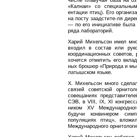
числе плавучая база на оз
«Калнаи» со специальным
ентации птиц). Его организ
на посту заадстите-ля дире
— по его инициативе была 
ряда лабораторий.
Харий Михельсон имел мно
входил в состав или рук
координационных советов, 
хочется отметить его вкла
ных брошюр «Природа и мы»,
латышском языке.
X. Михельсон много сдела
связей советской орнито
совещаниях представителе
СЭВ, в VIII, IX, XI конгрес
ником XV Международного
будучи конвинером сим­
популяциях птиц», вложил
Международного орнитологич