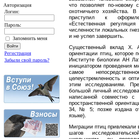
что позволяет по-новому 
Авторизация
охотничьего хозяйства. 
Логин:
приступил к оформле
«Естественная регуляция
Пароль:
численности локальных гнез
и не успел завершить.
Запомнить меня
Существенный вклад X. 
Регистрация
ориентации птиц, ко­торое 
Институте биологии АН Ла
Забыли свой пароль?
инициатором проведения мн
самое непосредствен
целеустремленность и опт
этим исследованиям. Пре
большой личный исследоват
написанной совместно с 
пространственной ориентаци
34, № 5; позже издана о
языке).
Миграции птиц привлекали 
шагов иссле­довательс