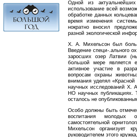
Одной из актуальнейших
использование всей возмо
обработке данных кольцева
время изменения систем
нократно вносил предлож
разной экологической ин­фо
X. А. Михельсон был бол
Введение специ-.ального о
заросших озер Латвии (ны
большой мере является е
активное участие в разр
вопросам охраны живот­н
внимания уделял «Красной 
научных исследований X. 
НО научных публикациях. 
осталось не опубли­кованны
Особо должны быть отмечен
воспитания мо­лодых 
самостоятельной орнитологи
Михельсон организует кр
руково­дителем этого кружк