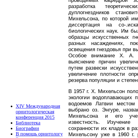
проводимых кафедрой з
разработка теоретиче­
дуплогнездников станов
Михельсона, по которой и
диссертация на со-.иск
биологических наук. Им б
образцы искусственных г
разных насаждениях, пок
освещения гнездовья при в
Особое внимание X. А.
выяснение причин увелич
путем развески искус­стве
увеличение плотности опр
резерва популяции и степен
В 1957 г. X. Михельсон по
экологии во­доплавающих 
водоемов Латвии местом 
XIV Международная
выбрано оз. Энгуре, назва
орнитологическая
Михельсона и его уче
конференция 2015
известность. Изучение
Библиотека
сохранности их кладок в ра
Биографии
В помощь орнитологу
Михельсону уже в 1960 г.