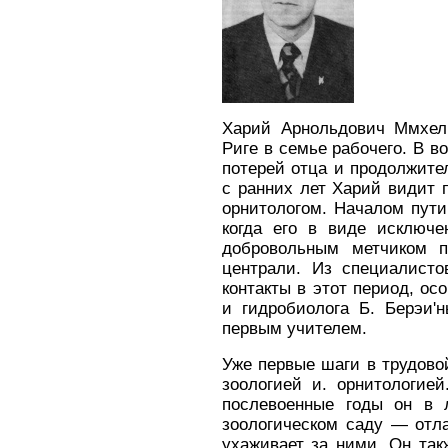
Харий Арноль­дович Ммхел
Риге в семье рабочего. В во
потерей отца и продолжите
с ранних лет Харий видит
орнитологом. Началом пути 
когда его в виде ис­ключ
добровольным метчиком п
цен­трали. Из специалист
контакты в этот период, ос
и гидробиолога Б. Берэи'
первым учителем.
Уже первые шаги в трудово
зоологией и. орнитологие
послевоенные годы он в 
зоологическом саду — от­л
ухаживает за ними. Он так