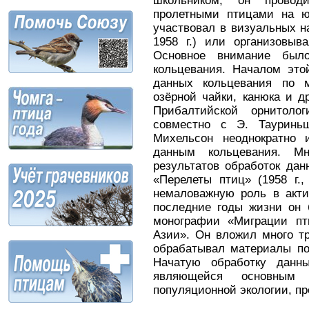
школьником, он провод
пролетными птицами на ю
участво­вал в визуальных 
1958 г.) или организовыв
Основное внимание было
кольцевания. Началом эт
данных кольцева­ния по 
озёрной чайки, канюка и д
Прибалтийской орнитоло
совместно с Э. Тауринь
Михельсон неоднократно 
данным кольцевания. Мн
результатов обработок дан
«Перелеты птиц» (1958 г.,
немаловажную роль в акти
последние годы жизни он 
монографии «Миграции пт
Азии». Он вло­жил много т
обрабатывал материалы п
Начатую обработку данны
являющейся основным
популяционной экологии, пр