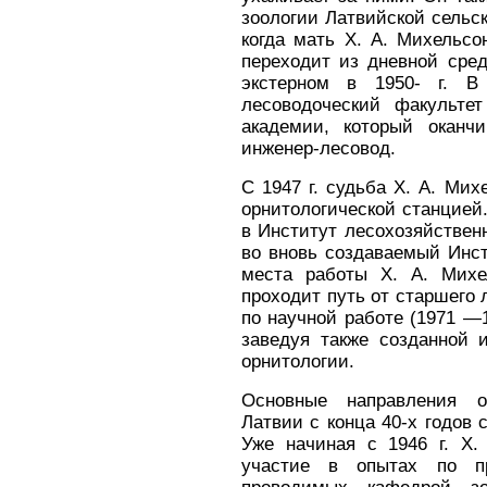
зоологии Латвийской сельск
когда мать X. А. Михельсо
переходит из дневной сред
экстерном в 1950- г. В
лесоводоческий факультет
академии, который оканчи
инженер-лесовод.
С 1947 г. судьба X. А. Мих
орнитологиче­ской станцией
в Институт лесохозяйствен
во вновь создаваемый Инст
места работы X. А. Михе
проходит путь от старшего 
по научной работе (1971 —19
заведуя также созданной 
орнитологии.
Основные направления о
Латвии с конца 40-х годов 
Уже начиная с 1946 г. X.
участие в опытах по при