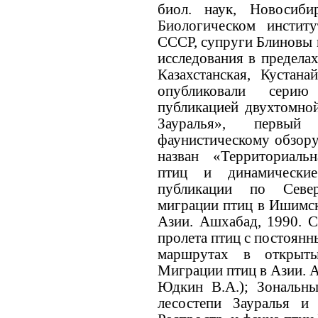
биол. наук, Новосиб
Биологическом инстит
СССР, супруги Блиновы 
исследования в пределах
Казахстанская, Кустана
опубликовали серию
публикацией двухтомн
Зауралья», первы
фаунистическому обзору 
назван «Территориаль
птиц и динамические
публикации по Север
миграции птиц в Ишимск
Азии. Ашхабад, 1990. С
пролета птиц с постоянн
маршрутах в открыты
Миграции птиц в Азии. А
Юдкин В.А.); Зональны
лесостепи Зауралья и 