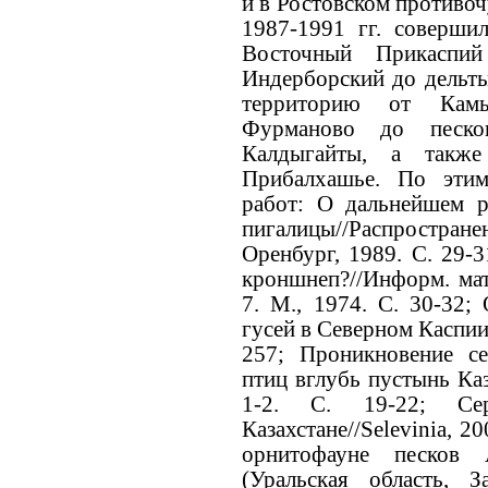
и в Ростовском противоч
1987-1991 гг. соверши
Восточный Прикаспи
Индерборский до дельты)
территорию от Кам
Фурманово до песк
Калдыгайты, а такж
Прибалхашье. По эти
работ: О дальнейшем р
пигалицы//Распростр
Оренбург, 1989. С. 29-
кроншнеп?//Информ. ма
7. М., 1974. С. 30-32;
гусей в Северном Каспии/
257; Проникновение с
птиц вглубь пустынь Каза
1-2. С. 19-22; Се
Казахстане//Selevinia, 2
орнитофауне песков
(Уральская область, З