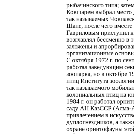
рыбачинского типа; зате
Ковшарем выбрал место 
так называемых Чокпакск
Шане, после чего вместе
Гавриловым приступил к
возглавлял бессменно в т
заложены и апрорбирова
организационные основы
С октября 1972 г. по сен
работал заведующим сек
зоопарка, но в октябре 1
птиц Института зоологии 
так называемого мобиль
колониальных птиц на юг
1984 г. он работал орни
саду АН КазССР (Алма-Ат
привлечением в искусств
дуплогнездников, а такж
охране орнитофауны этой