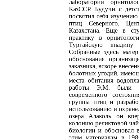
лаборатории орнитол
КазССР. Будучи с детс
посвятил себя изучени
птиц Северного, Цен
Казахстана. Еще в ст
практику в орнитолог
Тургайскую впадину 
Собранные здесь мате
обоснования организац
заказника, вскоре внесе
болотных угодий, имеющ
места обитания водопл
работы Э.М. были н
современного состоян
группы птиц и разраб
использованию и охране.
озера Алаколь он впе
колонию реликтовой чайк
биологии и обосновал 
этим материалам в 198