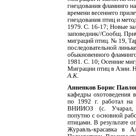
гнездования фламинго на 
времени весеннего приле
гнездования птиц и мето
1979. С. 16-17; Новые з
заповедник//Сообщ. Приб
миграций птиц. № 19, Тар
последовательной линьк
обыкновенного фламинго/
1981. С. 10; Осенние ми
Миграции птиц в Азии. Н
А.К
.
Анненков Борис Павлов
кафедры охотоведения в
по 1992 г. работал на
ВНИИОЗ (с. Учарал, А
попутно с основной раб
птицами. В результате о
Журавль-красавка в Ал