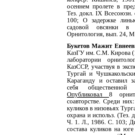
осеннем пролете в пре
Тез. докл. IX Всесоюзн. 
100; О задержке линь
садовой овсянки в 
Орнитология, вып. 24, М.
Букетов Мажит Евнее
КазГУ им. С.М. Кирова (
лаборатории орнитол
КазССР, участвуя в экс
Тургай и Чушкакольски
Караганду и оставил з
себя общественной э
Опубликовал
8 орнит
соавторстве. Среди них
куликов в низовьях Турга
охрана и использ. (Тез. 
Ч. 1. Л., 1986. С. 103;
состава куликов на юг