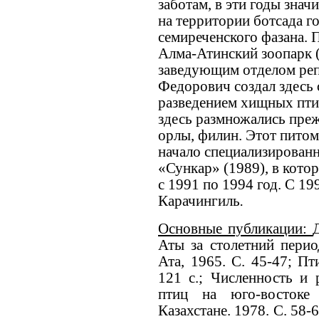
заботам, в эти годы зна
на территории ботсада г
семиреченского фазана. П
Алма-Атинский зоопарк (с
заведующим отделом реп
Федорович создал здесь 
разведением хищных пти
здесь размножались преж
орлы, филин. Этот питом
начало специализирован
«Сункар» (1989), в кот
с 1991 по 1994 год. С 199
Карачингиль
.
Основные публикации:
Аты за столетний перио
Ата, 1965. С. 45-47; П
121 с.; Численность и
птиц на юго-востоке 
Казахстане. 1978. С. 58