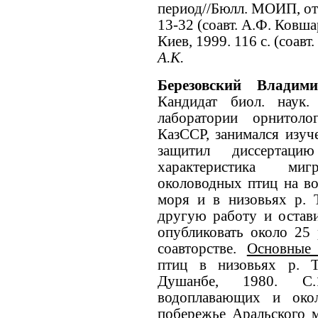
период//Бюлл. МОИП, отд. 
13-32 (соавт. А.Ф. Ковш
Киев, 1999. 116 с. (соавт
А.К.
Березовский Влади
Кандидат биол. наук.
лаборатории орнитол
КазССР, занимался изуч
защитил диссертаци
характеристика ми
околоводных птиц на в
моря и в низовьях р. 
другую работу и остави
опубликовать около 25 
соавторстве.
Основные
птиц в низовьях р. Т
Душанбе, 1980. С.
водоплавающих и око
побережье Аральского м