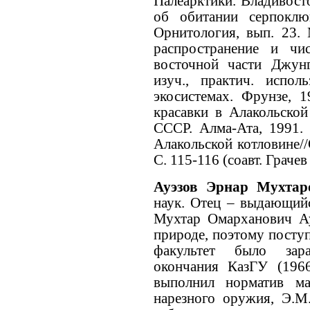
Палеарктики. Владивосто
об обитании серпоклю
Орнитология, вып. 23. 
распространение и чи
восточной части Джунг
изуч., практич. испо
экосистемах. Фрунзе, 
красавки в Алакольской
СССР. Алма-Ата, 1991. 
Алакольской котловине/
С. 115-116 (соавт. Грачев
Ауэзов Эрнар Мухта
наук. Отец – выдающийс
Мухтар Омарханович А
природе, поэтому посту
факультет было зара
окончания КазГУ (196
выполнил норматив ма
нарезного оружия, Э.М