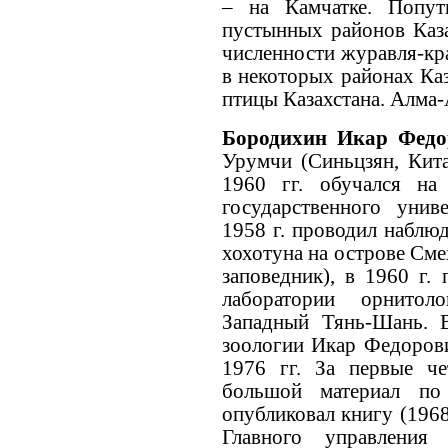
– на Камчатке. Попут
пустынных районов Каза
численности журавля-кра
в некоторых районах Каз
птицы Казахстана. Алма-
Бородихин Икар Фед
Урумчи (Синьцзян, Кита
1960 гг. обучался на
государственного унив
1958 г. проводил наблю
хохотуна на острове Сме
заповедник), в 1960 г.
лаборатории орнитол
Западный Тянь-Шань. 
зоологии Икар Федорови
1976 гг. За первые че
большой материал по
опубликовал книгу (1968
Главного управления 