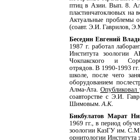
птиц в Азии. Вып. 8. Ал
пластинчатоклювых на в
Актуальные проблемы ор
(соавт. Э.И. Гаврилов, Э
Беседин Евгений Вла
1987 г. работал лабора
Института зоологии А
Чокпакского и Сорбу
отрядов. В 1990-1993 гг
школе, после чего за
оборудованием послест
Алма-Ата.
Опубликовал
соавторстве с Э.И. Гав
Шимовым.
А.К.
Бикбулатов Марат Н
1969 гг., в период обуч
зоологии КазГУ им. С.М.
орнитологии Института 