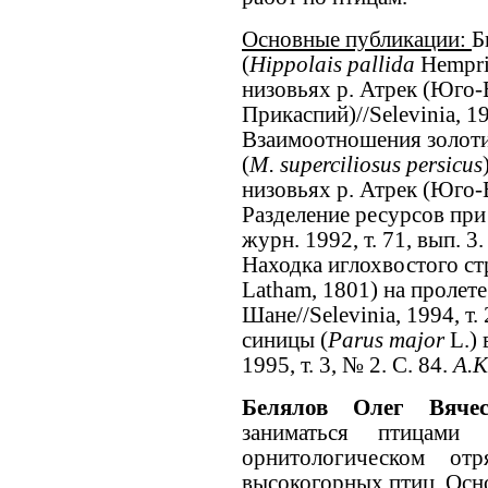
Основные публикации:
Б
(
Hippolais pallida
Hempri
низовьях р. Атрек (Юго
Прикаспий)//Selevinia, 199
Взаимоотношения золоти
(
M. superciliosus persicus
низовьях р. Атрек (Юго-
Разделение ресурсов при
журн. 1992, т. 71, вып. 3.
Находка иглохвостого ст
Latham, 1801) на пролете
Шане//Selevinia, 1994, т.
синицы (
Parus major
L.)
1995, т. 3, № 2. С. 84.
А.К
Белялов Олег Вяче
заниматься птицам
орнитологическом от
высокогорных птиц. Осн