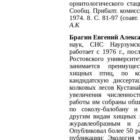
орнитологического стац
Сообщ. Прибалт. комисс
1974. 8. С. 81-97 (соав
А.К
Брагин Евгений Алекс
наук, СНС Наурзумск
работает с 1976 г., по
Ростовского университе
занимается преимуще
хищных птиц, по к
кандидатскую диссерт
колковых лесов Кустана
увеличения численнос
работы им собраны обш
по соколу-балобану и
другим видам хищных п
журавлеобразным и 
Опубликовал более 50 р
публикации:
Экология 