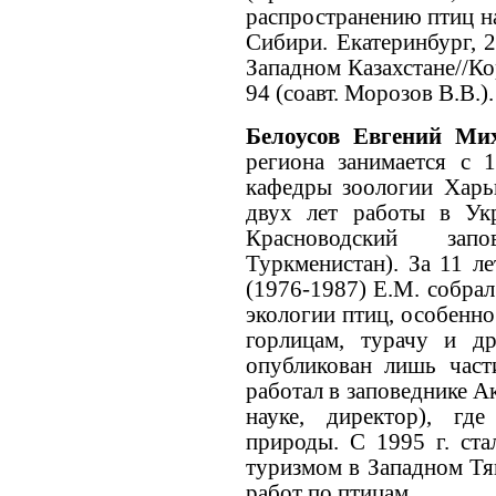
распространению птиц на
Сибири. Екатеринбург, 2
Западном Казахстане//Ко
94 (соавт. Морозов В.В.)
Белоусов Евгений М
региона занимается с 1
кафедры зоологии Харьк
двух лет работы в Ук
Красноводский зап
Туркменистан). За 11 ле
(1976-1987) Е.М. собра
экологии птиц, особенно
горлицам, турачу и д
опубликован лишь част
работал в заповеднике А
науке, директор), гд
природы. С 1995 г. ста
туризмом в Западном Тя
работ по птицам.