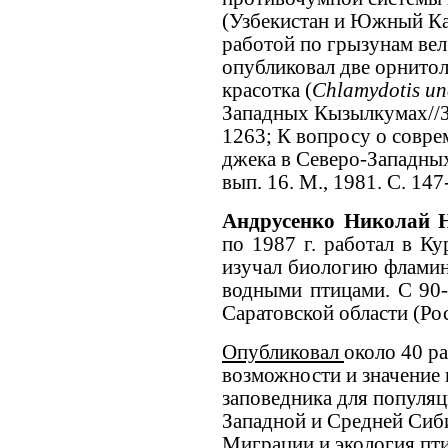
(Узбекистан и Южный Ка
работой по грызунам вел
опубликовал две орнито
красотка (
Chlamydotis un
Западных Кызылкумах//Зоо
1263; К вопросу о совр
джека в Северо-Западны
вып. 16. М., 1981. С. 14
Андрусенко Николай 
по 1987 г. работал в Ку
изучал биологию фламин
водными птицами. С 90-х
Саратовской области (Рос
Опубликовал
около 40 ра
возможности и значение
заповедника для популя
Западной и Средней Сиби
Миграции и экология пти