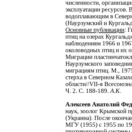
численности, организаци
эксплуатации ресурсов. В
водоплавающим в Северн
(Наурзумский и Кургаль
Основные публикации
: 
птиц на озерах Кургальд
наблюдениям 1966 и 1967
околоводных птиц и их ох
Миграции пластинчатокл
Наурзумского заповедник
миграциям птиц. М., 1975
стерха в Северном Казах
области//VII-я Всесоюзна
Ч. 2. С. 188-189.
А.К.
Алексеев Анатолий Фе
наук, зоолог Крымской 
(Украина). После оконча
МГУ (1955) с 1955 по 19
противочумной системы