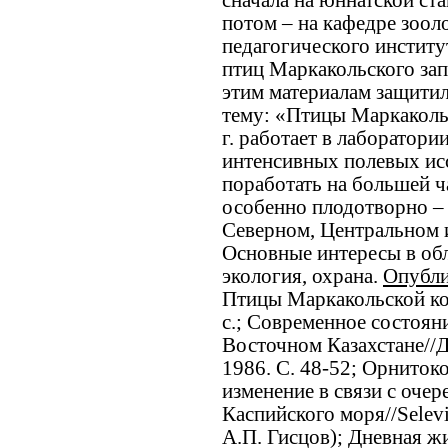
сначала на юннатской ста
потом – на кафедре зоол
педагогического институт
птиц Маркакольского за
этим материалам защити
тему: «Птицы Маркаколь
г. работает в лаборатори
интенсивных полевых ис
поработать на большей ч
особенно плодотворно – 
Северном, Центральном и
Основные интересы в обл
экология, охрана.
Опубл
Птицы Маркакольской ко
с.; Современное состоян
Восточном Казахстане//Д
1986. С. 48-52; Орниток
изменение в связи с оче
Каспийского моря//Selevin
А.П. Гисцов); Дневная ж