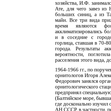
хозяйства, И.Ф. занимал
Ате, для чего завез из
больших синиц, а из Т
майн. Все три вида при
время являются фо
акклиматизировались бо
и в соседние с город
горлица, ставшая в 70-8
города. Результаты а
вероятности, поглотил
расселения этого вида, 
1964-1966 гг., по поруч
орнитологов Игоря Алек
Федорович занялся орган
орнитологического стаци
предпринял специальную
(Балтийское море, бывшая
где досконально изучил
АН СССР, в частности, 