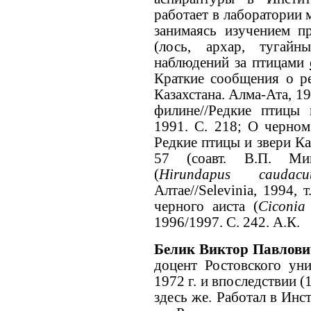
работает в лаборатории 
занимаясь изучением п
(лось, архар, тугайн
наблюдений за птицами
Краткие сообщения о р
Казахстана. Алма-Ата, 1
филине//Редкие птицы 
1991. С. 218; О черном
Редкие птицы и звери Ка
57 (соавт. В.П. Ми
(
Hirundapus cauda
Алтае//Selevinia, 1994,
черного аиста (
Ciconia
1996/1997. С. 242. А.К.
Белик Виктор Павлов
доцент Ростовского уни
1972 г. и впоследствии 
здесь же. Работал в Ин