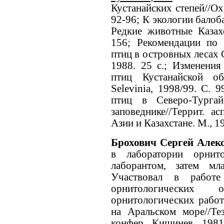
Кустанайских степей//Ох
92-96; К экологии балоб
Редкие животные Казахс
156; Рекомендации по
птиц в островных лесах 
1988. 25 с.; Изменени
птиц Кустанайской об
Selevinia, 1998/99. С. 
птиц в Северо-Турга
заповеднике//Террит. 
Азии и Казахстане. М., 1
Брохович Сергей Алек
в лаборатории орни
лаборантом, затем мл
Участвовал в работе
орнитологических
орнитологических работ 
на Аральском море//Тез
конфер. Кишинев, 1981