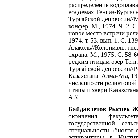
распределение водоплав
водоемах Тенгиз-Кургал
Тургайской депрессии//М
конфер. М., 1974. Ч. 2. 
новое место встречи рел
1974, т. 53, вып. 1. С. 1
Алаколь//Колониаль. гне
охрана. М., 1975. С. 58
редким птицам озер Тен
Тургайской депрессии//Ре
Казахстана. Алма-Ата, 1
численности реликтовой 
птицы и звери Казахстана
А.К.
Байдавлетов Рыспек 
окончания факульте
государственной сель
специальности «биолог-
аспирантуры в Инстит