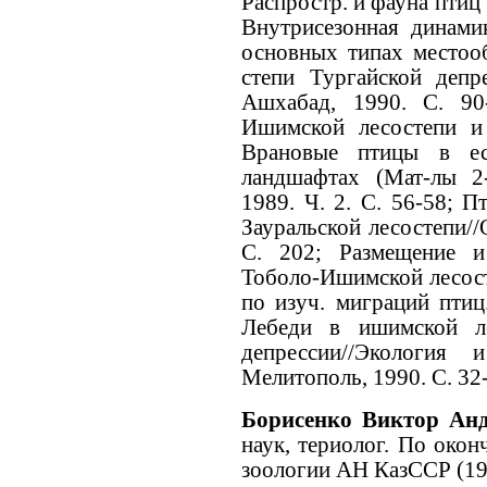
Распростр. и фауна птиц 
Внутрисезонная динами
основных типах местоо
степи Тургайской депр
Ашхабад, 1990. С. 90
Ишимской лесостепи и 
Врановые птицы в ес
ландшафтах (Мат-лы 2-
1989. Ч. 2. С. 56-58; 
Зауральской лесостепи//
С. 202; Размещение и
Тоболо-Ишимской лесост
по изуч. миграций птиц
Лебеди в ишимской ле
депрессии//Экология
Мелитополь, 1990. С. 32
Борисенко Виктор Ан
наук, териолог. По око
зоологии АН КазССР (1969