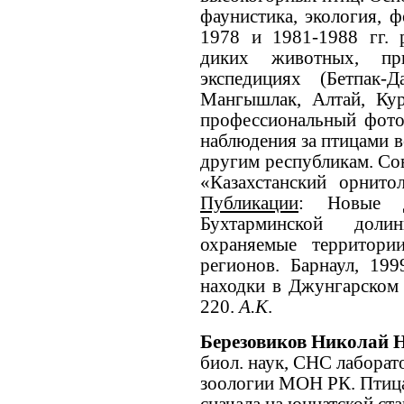
фаунистика, экология, 
1978 и 1981-1988 гг. 
диких животных, пр
экспедициях (Бетпак-
Мангышлак, Алтай, Кур
профессиональный фотог
наблюдения за птицами в
другим республикам. Со
«Казахстанский орнито
Публикации
: Новые 
Бухтарминской дол
охраняемые территори
регионов. Барнаул, 199
находки в Джунгарском А
220.
А.К
.
Березовиков Николай 
биол. наук, СНС лабора
зоологии МОН РК. Птицам