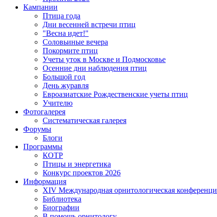
Кампании
Птица года
Дни весенней встречи птиц
"Весна идет!"
Соловьиные вечера
Покормите птиц
Учеты уток в Москве и Подмосковье
Осенние дни наблюдения птиц
Большой год
День журавля
Евроазиатские Рождественские учеты птиц
Учителю
Фотогалерея
Систематическая галерея
Форумы
Блоги
Программы
КОТР
Птицы и энергетика
Конкурс проектов 2026
Информация
XIV Международная орнитологическая конференци
Библиотека
Биографии
В помощь орнитологу