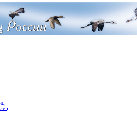
иц
 лиц