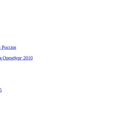
ц России
я Оренбург 2010
5