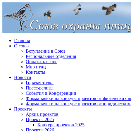
Главная
О союзе
Вступление в Союз
Региональные отделения
Оплатить взнос
Мир птиц
Контакты
Новости
Горячая точка
Пресс-релизы
События и Конференции
Форма заявки на конкурс проектов от физических л
Форма заявки на конкурс проектов от юридических
Проекты
Архив проектов
Проекты 2025
Конкурс проектов 2025
Проекты 2026