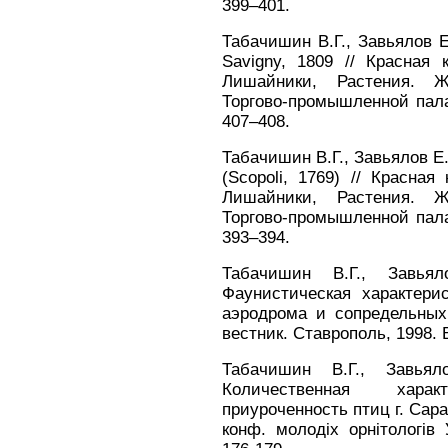
399–401.
Табачишин В.Г., Завьялов 
Savigny, 1809 // Красная 
Лишайники, Растения. Ж
Торгово-промышленной пала
407–408.
Табачишин В.Г., Завьялов Е.
(Scopoli, 1769) // Красная
Лишайники, Растения. Ж
Торгово-промышленной пала
393–394.
Табачишин В.Г., Завьял
Фаунистическая характери
аэродрома и сопредельных 
вестник. Ставрополь, 1998. В
Табачишин В.Г., Завья
Количественная хара
приуроченность птиц г. Сара
конф. молодiх орнiтологiв У