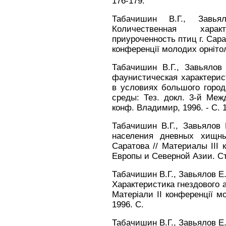
176-179.
Табачишин В.Г., Завья
Количественная хара
приуроченность птиц г. Сара
конференції молодих орнітоло
Табачишин В.Г., Завьялов 
фаунистическая характерис
в условиях большого город
среды: Тез. докл. 3-й Межд
конф. Владимир, 1996. - С. 
Табачишин В.Г., Завьялов 
населения дневных хищны
Саратова // Материалы III
Европы и Северной Азии. Став
Табачишин В.Г., Завьялов Е.
Характеристика гнездового а
Матеріали II конференції мо
1996. C.
Табачишин В.Г., Завьялов Е.