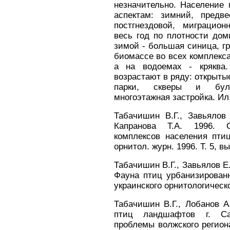
незначительно. Население
аспектам: зимний, предве
постгнездовой, миграцио
весь год по плотности дом
зимой - большая синица, гра
биомассе во всех комплекса
а на водоемах - кряква
возрастают в ряду: открыты
парки, скверы и буль
многоэтажная застройка. Ил.
Табачишин В.Г., Завьялов 
Капранова Т.А. 1996. Ст
комплексов населения птиц
орнитол. журн. 1996. Т. 5, вып
Табачишин В.Г., Завьялов Е.
Фауна птиц урбанизирован
украинского орнитологическо
Табачишин В.Г., Лобанов А
птиц ландшафтов г. Сар
проблемы волжского региона