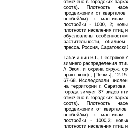
отмечено в городских парка
соотв). Плотность на
продвижении от кварталов 
особей/км) к массивам 
постройки - 1000, 2; новы
плотности населения птиц и
обусловлены особенностям
растительности, обилием
пресса. Россия, Саратовский 
Табачишин В.Г., Пестряков А
зимнего распределения пти
// Экол. и охрана окруж. ср
практ. конф., [Пермь], 12-15 
67-68. Исследовали числен
на территории г. Саратова 
города зимует 37 видов пти
отмечено в городских парка
соотв). Плотность на
продвижении от кварталов
особей/км) к массивам 
постройки - 1000,2; новы
плотности населения птиц и