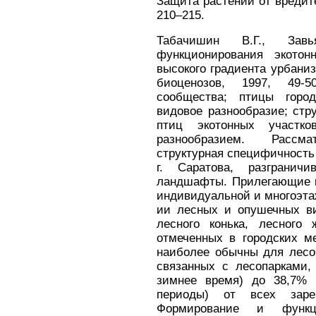
Защита растений от вредите
210–215.
Табачишин В.Г., Зав
функционирования экото
высокого градиента урбаниза
биоценозов, 1997, 49-
сообщества; птицы город
видовое разнообразие; стр
птиц экотонных участк
разнообразием. Рассм
структурная специфичность
г. Саратова, разгранич
ландшафты. Прилегающие к
индивидуальной и многоэта
ии лесных и опушечных ви
лесного конька, лесного
отмеченных в городских ме
наиболее обычны для лесоп
связанных с лесопарками,
зимнее время) до 38,7% 
периоды) от всех заре
Формирование и функц