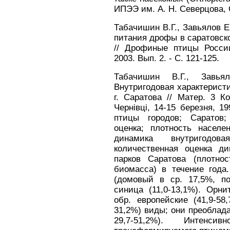
ИПЭЭ им. А. Н. Северцова, 
Табачишин В.Г., Завьялов Е
питания дрофы в саратовск
// Дрофиные птицы Росси
2003. Вып. 2. - С. 121-125.
Табачишин В.Г., Завья
Внутригодовая характеристи
г. Саратова // Матер. 3 Ко
Чернівці, 14-15 березня, 1
птицы городов; Саратов;
оценка; плотность населе
динамика внутригодов
количественная оценка д
парков Саратова (плотнос
биомасса) в течение год
(домовый в ср. 17,5%, п
синица (11,0-13,1%). Орни
обр. европейские (41,9-58
31,2%) виды; они преоблада
29,7-51,2%). Интенсив