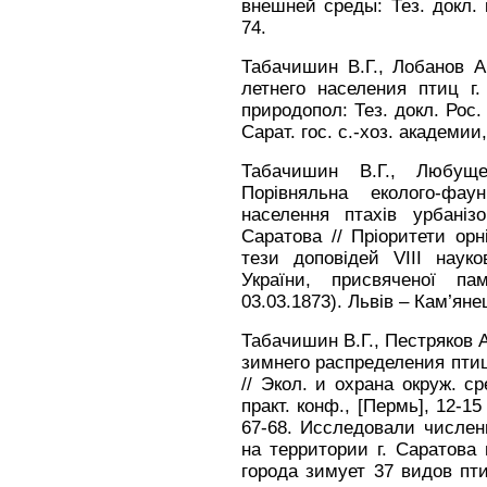
внешней среды: Тез. докл. к
74.
Табачишин В.Г., Лобанов А.
летнего населения птиц г.
природопол: Тез. докл. Рос.
Сарат. гос. с.-хоз. академии,
Табачишин В.Г., Любуще
Порiвняльна еколого-фау
населення птахiв урбанiз
Саратова // Прiоритети орн
тези доповiдей VIII науко
Украïни, присвяченоï пам
03.03.1873). Львiв – Кам’яне
Табачишин В.Г., Пестряков А
зимнего распределения пти
// Экол. и охрана окруж. ср
практ. конф., [Пермь], 12-15 
67-68. Исследовали числен
на территории г. Саратова 
города зимует 37 видов пти