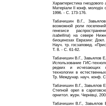
Характеристика гнездового а
Матерiали II конф. молодiх о
1996. - С. 173-176.
Табачишин В.Г., Завьяло
возможной роли поселений
генезисе распростране
isabellina
) на севере Нижн
биоценозах Евразии: Докл.
Науч. тр. госзаповед. «При
Т. 8. - С. 61-62.
Табачишин В.Г., Завьялов Е.
Использование ГИС-технол
редких и исчезающих 
технологии в естественных
Тр. Междунар. науч. конф. Са
Табачишин В.Г., Завьялов Е.
Степной орел в саратовск
орнитол. журн. Чернiвцi, 2002.
Табачишин В.Г., Завьялов Е