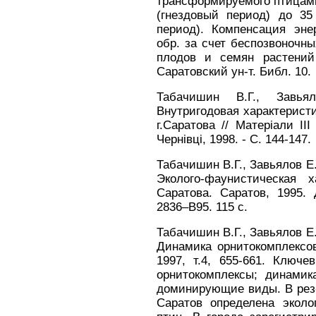
трансформируемого птицами
(гнездовый период) до 35 
период). Компенсация эне
обр. за счет беспозвоночных
плодов и семян растений 
Саратовский ун-т. Библ. 10.
Табачишин В.Г., Завья
Внутригодовая характеристи
г.Саратова // Матерiали III
Чернiвцi, 1998. - С. 144-147.
Табачишин В.Г., Завьялов Е.
Эколого-фаунистическая 
Саратова. Саратов, 1995.
2836–В95. 115 с.
Табачишин В.Г., Завьялов Е.
Динамика орнитокомплексов
1997, т.4, 655-661. Ключе
орнитокомплексы; динамик
доминирующие виды. В рез-т
Саратов определена эколо