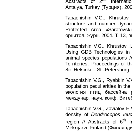
Abstracts of 2
Internatio
Antalya, Turkey (Турция), 200
Tabachishin V.G., Khrustov 
structure and number dynam
Protected Area «Saratovsk
орнитол. журн. 2004. Т. 13, в
Tabachishin V.G., Khrustov I
Using GDB Technologies in 
animal species populations 
Territories: Proceedings of t
8». Helsinki – St.-Petersburg,
Tabachishin V.G., Ryabkin V.
population peculiarities in th
экология птиц бассейна 
междунар. науч. конф. Витебс
Tabachishin V.G., Zavialov E
density of
Dendrocopos leuc
th
region // Abstracts of 6
In
Mekrijärvi, Finland (Финлянди