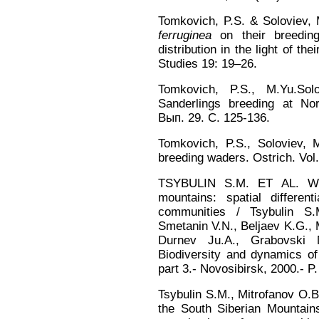
Tomkovich, P.S. & Soloviev,
ferruginea
on their breeding
distribution in the light of t
Studies 19: 19–26.
Tomkovich, P.S., M.Yu.Solo
Sanderlings breeding at Nor
Вып. 29. С. 125-136.
Tomkovich, P.S., Soloviev, M
breeding waders. Ostrich. Vol
TSYBULIN S.M. ET AL. Wint
mountains: spatial different
communities / Tsybulin S.
Smetanin V.N., Beljaev K.G., 
Durnev Ju.A., Grabovski 
Biodiversity and dynamics of
part 3.- Novosibirsk, 2000.- P.
Tsybulin S.M., Mitrofanov O.B.
the South Siberian Mountains: