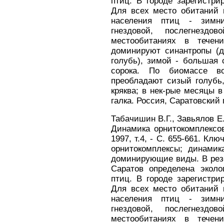
птиц. В городе зарегистри
Для всех место обитаний
населения птиц - зимний
гнездовой, послегнездо
местообитаниях в течен
доминируют синантропы (
голубь), зимой - большая с
сорока. По биомассе во
преобладают сизый голубь,
кряква; в нек-рые месяцы в
галка. Россия, Саратовский г
Табачишин В.Г., Завьялов Е.
Динамика орнитокомплексов
1997, т.4, - С. 655-661. Кл
орнитокомплексы; динамик
доминирующие виды. В рез-т
Саратов определена эколо
птиц. В городе зарегистри
Для всех место обитаний
населения птиц - зимний
гнездовой, послегнездо
местообитаниях в течен