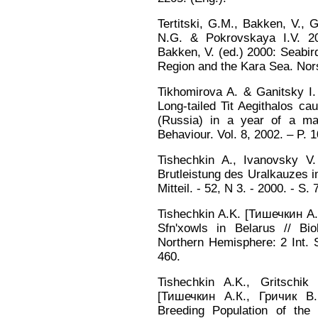
Tertitski, G.M., Bakken, V., G
N.G. & Pokrovskaya I.V. 2
Bakken, V. (ed.) 2000: Seabi
Region and the Kara Sea. Nors
Tikhomirova A. & Ganitsky I
Long-tailed Tit Aegithalos c
(Russia) in a year of a mas
Behaviour. Vol. 8, 2002. – P. 
Tishechkin A., Ivanovsky V
Brutleistung des Uralkauzes i
Mitteil. - 52, N 3. - 2000. - S. 
Tishechkin A.K. [Тишечкин А.
Sfn'xowls in Belarus // Bi
Northern Hemisphere: 2 Int. 
460.
Tishechkin A.K., Gritschik
[Тишечкин А.К., Гричик В
Breeding Population of th