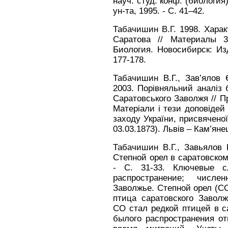
науч. студ. конф. (биология
ун-та, 1995. - С. 41–42.
Табачишин В.Г. 1998. Харак
Саратова // Материалы 3
Биология. Новосибирск: Изд
177-178.
Табачишин В.Г., Зав’ялов Є
2003. Порiвняльний аналiз 
Саратовського Заволжя // Пр
Матерiали i тези доповiдей 
заходу Украïни, присвяченоï
03.03.1873). Львiв – Кам’яне
Табачишин В.Г., Завьялов 
Степной орел в саратовском 
- С. 31-33. Ключевые сл
распространение; числен
Заволжье. Степной орел (СО;
птица саратовского Завол
СО стал редкой птицей в с
былого распространения от