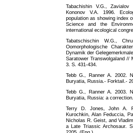
Tabachishin V.G., Zavialov 
Kononov V.A. 1996. Ecologo
population as showing index of
Science and the Environme
international ecological congr
Tabatschischin W.G., Ch
Oomorphologische Charakter
Dynamik der Gelegemerkmale 
Saratower Transwolgaland // M
3. S. 431-434.
Tebb G., Ranner A. 2002. Ne
Buryatia, Russia.- Forktail.- 
Tebb G., Ranner A. 2003. Ne
Buryatia, Russia: a correction.
Terry D. Jones, John A. 
Kurochkin, Alan Feduccia, Pa
Nicholas R. Geist, and Vladim
a Late Triassic Archosaur. S
2205. (Eng.).