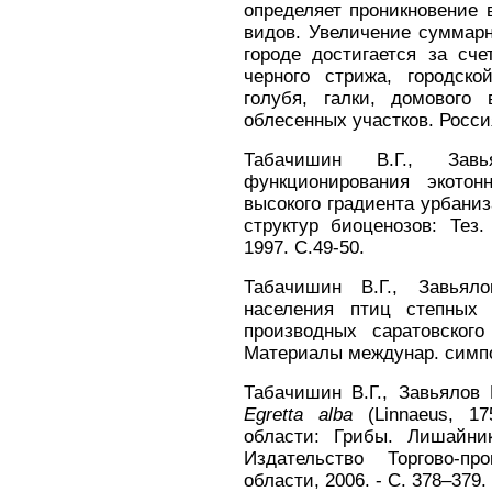
определяет проникновение 
видов. Увеличение суммар
городе достигается за сче
черного стрижа, городско
голубя, галки, домового
облесенных участков. Россия
Табачишин В.Г., Зав
функционирования экото
высокого градиента урбани
структур биоценозов: Тез.
1997. С.49-50.
Табачишин В.Г., Завьяло
населения птиц степных
производных саратовског
Материалы междунар. симпоз
Табачишин В.Г., Завьялов
Egretta alba
(Linnaeus, 17
области: Грибы. Лишайни
Издательство Торгово-п
области, 2006. - С. 378–379.