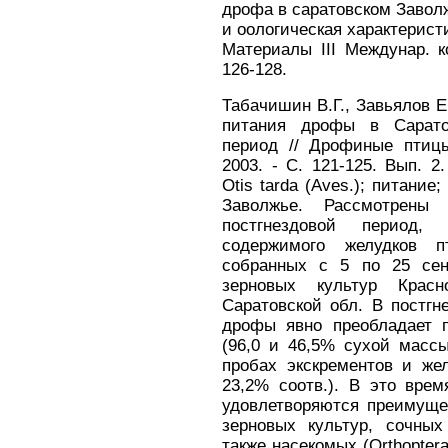
дрофа в саратовском Завол
и оологическая характерист
Материалы III Междунар. к
126-128.
Табачишин В.Г., Завьялов Е
питания дрофы в Сарато
период // Дрофиные птиц
2003. - С. 121-125. Вып. 
Otis tarda (Aves.); питание
Заволжье. Рассмотрены
постгнездовой период
содержимого желудков п
собранных с 5 по 25 сен
зерновых культур Красн
Саратовской обл. В постг
дрофы явно преобладает 
(96,0 и 46,5% сухой масс
пробах экскрементов и жел
23,2% соотв.). В это врем
удовлетворяются преимуще
зерновых культур, сочных
также насекомых (Orthoptera