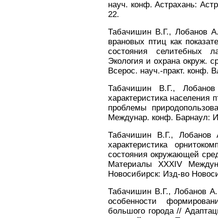
науч. конф. Астрахань: Астра
22.
Табачишин В.Г., Лобанов А
врановых птиц как показате
состояния селитебных л
Экология и охрана окруж. ср
Всерос. науч.-практ. конф. В
Табачишин В.Г., Лобанов
характеристика населения п
проблемы природопользова
Междунар. конф. Барнаул: Из
Табачишин В.Г., Лобанов 
характеристика орнитоко
состояния окружающей среды
Материалы ХХХIV Междуна
Новосибирск: Изд-во Новосиб.
Табачишин В.Г., Лобанов А.
особенности формирова
большого города // Адапта