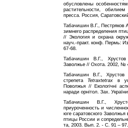
обусловлены особенностям
растительности, обилием
пресса. Россия, Саратовский 
Табачишин В.Г., Пестряков А
зимнего распределения пти
// Экология и охрана окру
науч.-практ. конф. Пермь: Изд
67-68.
Табачишин В.Г., Хрусто
Заволжье // Охота. 2002, № 4
Табачишин В.Г., Хрустов
стрепета
Tetrax
tetrax
в усл
Поволжья // Екологiчнi aсп
наради орнiтол. Зах. Украïни.
Табачишин В.Г., Хрус
приуроченность и численно
юге саратовского Заволжья 
птицы России и сопредельны
та, 2003. Вып. 2. - С. 91 – 97