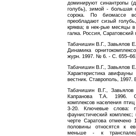
доминируют синантропы (
голубь), зимой - большая с
сорока. По биомассе во
преобладают сизый голубь,
кряква; в нек-рые месяцы в
галка. Россия, Саратовский г
Табачишин В.Г., Завьялов Е.
Динамика орнитокомплексо
журн. 1997. № 6. - С. 655–66
Табачишин В.Г., Завьялов Е.
Характеристика авифауны г
вестник. Ставрополь, 1997. В
Табачишин В.Г., Завьялов 
Капранова Т.А. 1996. Ст
комплексов населения птиц г
3-20. Ключевые слова: п
фаунистический комплекс; 
черте Саратова отмечено 
половины относятся к ев
меньше - к транспалеа