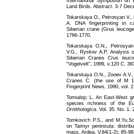
International Symposiun on 
Land Birds. Abstract. 3-7 Dec
Tokarskaya O., Petrosyan V.,
A. DNA fingerprinting in c
Siberian crane (Grus leucoge
1766-1770.
Tokarskaya O.N., Petrosyan
V.G., Ryskov A.P. Analysis o
Siberian Cranes
Crus leuc
“Vogelvelt”, 1999, v.120 С. 38
Tokarskaya O.N., Zooev A.V.,
Cranes С. (the use of M 1
Fingerprint News, 1990, vol. 2
Tomialojc L. An East-West gra
species richness of the 
Ornithologica
. Vol. 35. No. 1.
Tomkovich P.S., and M.Yu.So
on Taimyr peninsula: distrib
mass. Ardea, V.84(1-2): 85-98