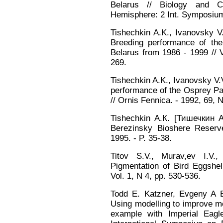
Belarus // Biology and C
Hemisphere: 2 Int. Symposium.
Tishechkin A.K., Ivanovsky 
Breeding performance of th
Belarus from 1986 - 1999 // V
269.
Tishechkin A.K., Ivanovsky V.
performance of the Osprey Pan
// Ornis Fennica. - 1992, 69, 
Tishechkin А.К. [Тишечкин 
Berezinsky Bioshere Reserve
1995. - P. 35-38.
Titov S.V., Murav,ev I.V
Pigmentation of Bird Eggshel
Vol. 1, N 4, pp. 530-536.
Todd E. Katzner, Evgeny A B
Using modelling to improve mon
example with Imperial Eagl