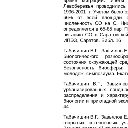
время миграций. Учеты 
Левобережья проводились
1996-2001 гг. Учетом было о
66% от всей площади са
численность СО на С. Ниж
определяется в 65-85 пар. 
питанию СО в Саратовской
ИПЭЭ, Саратов. Библ. 16
Табачишин В.Г., Завьялов Е
биологического разноо
состояния окружающей сре
Безопасность биосферы: 
молодеж. симпозиума. Екатер
Табачишин В.Г., Завьяло
урбанизированных ландша
распределения и характе
биологии и прикладной эколо
44.
Табачишин В.Г., Завьялов Е
открытых остепненных уч