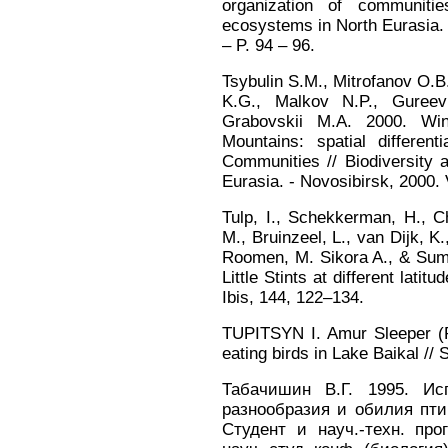
organization of communiti
ecosystems in North Eurasia. –
– P. 94 – 96.
Tsybulin S.M., Mitrofanov O.B
K.G., Malkov N.P., Gureev
Grabovskii M.A. 2000. Win
Mountains: spatial different
Communities // Biodiversity
Eurasia. - Novosibirsk, 2000. V
Tulp, I., Schekkerman, H., Ch
M., Bruinzeel, L., van Dijk, K
Roomen, M. Sikora A., & Sum
Little Stints at different lati
Ibis, 144, 122–134.
TUPITSYN I. Amur Sleeper (Pe
eating birds in Lake Baikal // S
Табачишин В.Г. 1995. Ис
разнообразия и обилия пти
Студент и науч.-техн. пр