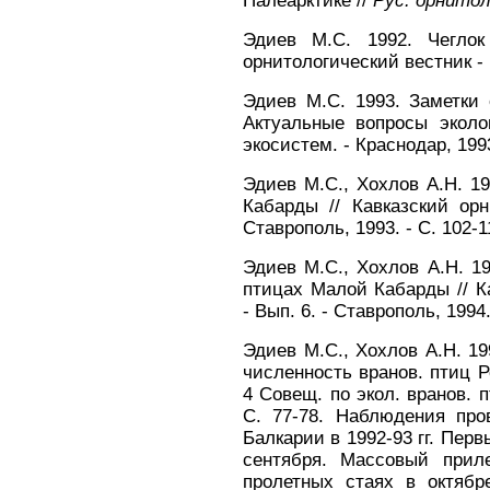
Палеарктике //
Рус. орнитол
Эдиев М.С. 1992. Чеглок
орнитологический вестник - В
Эдиев М.С. 1993. Заметки
Актуальные вопросы экол
экосистем. - Краснодар, 1993
Эдиев М.С., Хохлов А.Н. 
Кабарды // Кавказский орн
Ставрополь, 1993. - С. 102-1
Эдиев М.С., Хохлов А.Н. 1
птицах Малой Кабарды // К
- Вып. 6. - Ставрополь, 1994.
Эдиев М.С., Хохлов А.Н. 19
численность вранов. птиц Р
4 Совещ. по экол. вранов. пт
С. 77-78. Наблюдения про
Балкарии в 1992-93 гг. Пер
сентября. Массовый прил
пролетных стаях в октябр