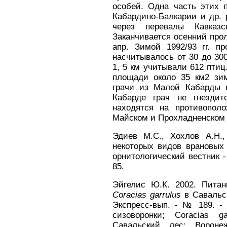
особей. Одна часть этих 
Кабардино-Балкарии и др. р
через перевалы Кавка
Заканчивается осенний про
апр. Зимой 1992/93 гг. п
насчитывалось от 30 до 30
1, 5 км учитывали 612 птиц.
площади около 35 км2 зим
грачи из Малой Кабарды 
Кабарде грач не гнездит
находятся на противопол
Майском и Прохладненском 
Эдиев М.С., Хохлов А.Н.
некоторых видов врановых
орнитологический вестник - 
85.
Эйгелис Ю.К. 2002. Питан
Coracias garrulus
в Савальск
Экспресс-вып. - № 189. - 
сизоворонки; Coracias g
Савальский лес; Воронеж