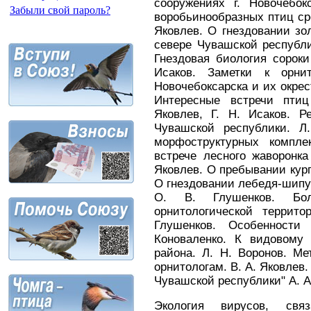
сооружениях г. Новочебок
Забыли свой пароль?
воробьинообразных птиц сре
Яковлев. О гнездовании зол
севере Чувашской республик
Гнездовая биология сороки 
Исаков. Заметки к орни
Новочебоксарска и их окрест
Интересные встречи птиц
Яковлев, Г. Н. Исаков. Р
Чувашской республики. Л
морфоструктурных компле
встрече лесного жаворонка
Яковлев. О пребывании кург
О гнездовании лебедя-шипу
О. В. Глушенков. Бо
орнитологической террит
Глушенков. Особенности 
Коноваленко. К видовому
района. Л. Н. Воронов. М
орнитологам. В. А. Яковлев.
Чувашской республики" А. А
Экология вирусов, св