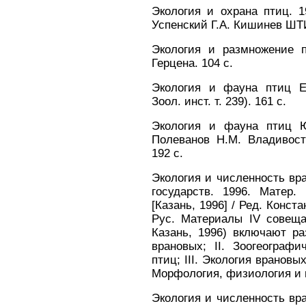
Экология и охрана птиц. 1
Успенский Г.А. Кишинев ШТ
Экология и размножение пт
Герцена. 104 с.
Экология и фауна птиц Ев
Зоол. инст. т. 239). 161 с.
Экология и фауна птиц Ю
Полеванов Н.М. Владивос
192 с.
Экология и численность вр
государств. 1996. Матер.
[Казань, 1996] / Ред. Конста
Рус. Материалы IV совеща
Казань, 1996) включают р
врановых; II. Зоогеограф
птиц; III. Экология врановы
Морфология, физиология и 
Экология и численность вр