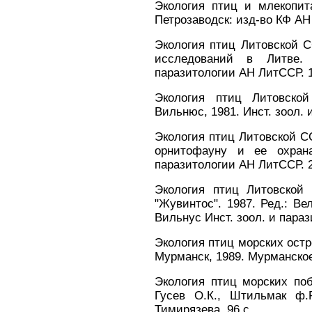
Экология птиц и млекопи
Петрозаводск: изд-во КФ АН 
Экология птиц Литовской С
исследований в Литве.
паразитологии АН ЛитССР. 1
Экология птиц Литовско
Вильнюс, 1981. Инст. зоол. 
Экология птиц Литовской СС
орнитофауну и ее охрана
паразитологии АН ЛитССР. 2
Экология птиц Литовской
"Жувинтос". 1987. Ред.: Ве
Вильнус Инст. зоол. и пара
Экология птиц морских остр
Мурманск, 1989. Мурманское 
Экология птиц морских поб
Гусев О.К., Штильмак ф.
Тимирязева. 96 с.