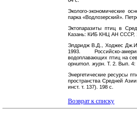
64 с.
Эколого-экономические осн
парка «Водлозерский». Петр
Эктопаразиты птиц в Сре
Казань: КИБ КНЦ АН СССР, 1
Элдридж В.Д., Ходжес Дж.И.
1993. Российско-аме
водоплавающих птиц на севе
орнитол. журн
. Т. 2. Вып. 4
Энергетические ресурсы пт
пространства Средней Азии 
инст. т. 137). 198 с.
Возврат к списку