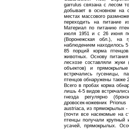
garrulus связана с лесом т
добывает в основном на 
местах массового размноже
переходить на питание и
Материал по питанию птен
июля 1951 и с 26 июня п
(Воронежская обл.), на 
наблюдением находилось 5 
85 порций корма птенцов
животных. Основу питания
лесхозе составляли жуки 
объектов) и прямокрылые
встречались гусеницы, п
птенцов обнаружены также 
Всего в пробах корма обна
лишь 4-5 видов встречалис
гнезда регулярно (бронз
дровосек-кожевник Prionus 
austriaca, из прямокрылых -
(почти все насекомые на с
птенцы получали крупный и
усачей, прямокрылых. Осо