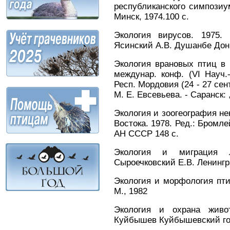
республиканского симпозиу
Минск, 1974.100 с.
Экология вирусов. 1975. 
Ясинский А.В. Душанбе Дон
Экология врановых птиц в
междунар. конф. (VI Науч.
Респ. Мордовия (24 - 27 сент.
М. Е. Евсевьева. - Саранск: ,
Экология и зоогеография н
Востока. 1978. Ред.: Бромл
АН СССР 148 с.
Экология и миграция 
Сыроечковский Е.В. Ленингра
Экология и морфология пт
М., 1982
Экология и охрана живот
Куйбышев Куйбышевский гос 