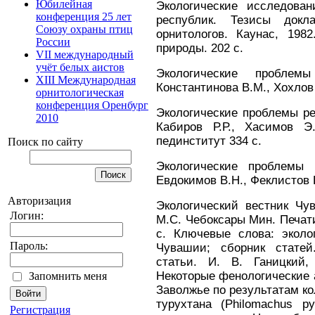
Юбилейная
Экологические исследова
конференция 25 лет
республик. Тезисы докл
Союзу охраны птиц
орнитологов. Каунас, 198
России
природы. 202 с.
VII международный
учёт белых аистов
Экологические проблем
XIII Международная
Константинова В.М., Хохлов
орнитологическая
конференция Оренбург
Экологические проблемы ре
2010
Кабиров Р.Р., Хасимов Э
пединститут 334 с.
Поиск по сайту
Экологические проблемы 
Евдокимов В.Н., Феклистов 
Авторизация
Экологический вестник Чу
Логин:
М.С. Чебоксары Мин. Печат
с. Ключевые слова: эколо
Пароль:
Чувашии; сборник статей
статьи. И. В. Ганицкий,
Некоторые фенологические 
Запомнить меня
Заволжье по результатам ко
турухтана (Philomachus p
Регистрация