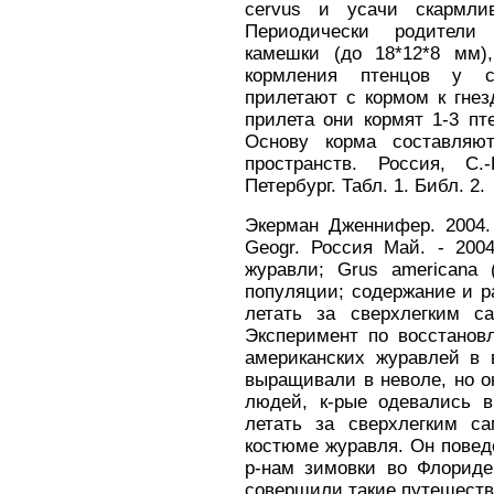
cervus и усачи скармлив
Периодически родители
камешки (до 18*12*8 мм),
кормления птенцов у си
прилетают с кормом к гнезд
прилета они кормят 1-3 пте
Основу корма составляю
пространств. Россия, С.
Петербург. Табл. 1. Библ. 2.
Экерман Дженнифер. 2004.
Geogr. Россия Май. - 2004
журавли; Grus americana 
популяции; содержание и р
летать за сверхлегким с
Эксперимент по восстанов
американских журавлей в 
выращивали в неволе, но о
людей, к-рые одевались 
летать за сверхлегким с
костюме журавля. Он поведе
р-нам зимовки во Флориде
совершили такие путешеств