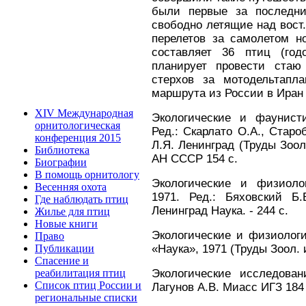
были первые за последни
свободно летящие над вост
перелетов за самолетом н
составляет 36 птиц (год
планирует провести стаю
стерхов за мотодельтапл
маршрута из России в Иран
XIV Международная
Экологические и фаунист
орнитологическая
Ред.: Скарлато О.А., Старо
конференция 2015
Л.Я. Ленинград (Труды Зоол.
Библиотека
АН СССР 154 с.
Биографии
В помощь орнитологу
Экологические и физиоло
Весенняя охота
1971. Ред.: Бяховский Б.
Где наблюдать птиц
Ленинград Наука. - 244 с.
Жилье для птиц
Новые книги
Экологические и физиологи
Право
«Наука», 1971 (Труды Зоол. ин
Публикации
Спасение и
Экологические исследова
реабилитация птиц
Список птиц России и
Лагунов А.В. Миасс ИГЗ 184 
региональные списки