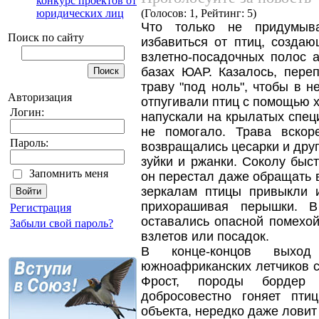
конкурс проектов от
юридических лиц
(Голосов: 1, Рейтинг: 5)
Что только не придумыв
Поиск по сайту
избавиться от птиц, созда
взлетно-посадочных полос 
базах ЮАР. Казалось, пере
траву "под ноль", чтобы в н
Авторизация
отпугивали птиц с помощью 
Логин:
напускали на крылатых спец
не помогало. Трава вско
Пароль:
возвращались цесарки и друг
зуйки и ржанки. Соколу быс
Запомнить меня
он перестал даже обращать 
зеркалам птицы привыкли 
прихорашивая перышки. В
Регистрация
оставались опасной помехо
Забыли свой пароль?
взлетов или посадок.
В конце-концов выход
южноафриканских летчиков с
Фрост, породы бордер
добросовестно гоняет пти
объекта, нередко даже ловит