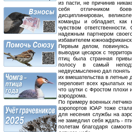
из пасти, не причинив ника
себя отличником бое
дисциплинирован, великол
команды и обладает, как 
чувством ответственности.
надежным партнером своег
избавителем южноафриканск
Первым делом, повинуясь 
выводки цесарок с территор
птиц была странная привы
полосу в самый непод
недвусмысленно дал понять з
их вмешательства в летные д
переловит всех крылатых н
что шутки с Фростом плохи 
аэродрома.
По примеру военных летчик
аэропортов ЮАР тоже стала
для несения службы на аэр
не замедлил себя ждать - пт
полетам благодаря самоот