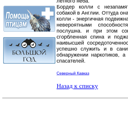
летного неба.
Бордер колли с незапамя
собакой в Англии. Оттуда о
колли - энергичная подвижн
невероятными способност
послушна. и при этом со
сгорбленная спина и подж
наивысшей сосредоточенно
успешно служить и в сани
обнаружении наркотиков, 
спасателей.
Северный Кавказ
Назад к списку