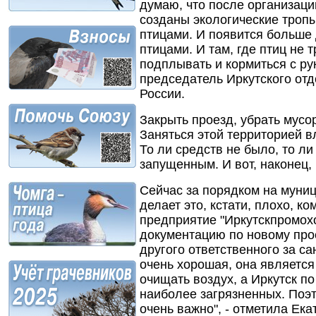
думаю, что после организации
созданы экологические троп
птицами. И появится больше
птицами. И там, где птиц не т
подплывать и кормиться с рук
председатель Иркутского от
России.
Закрыть проезд, убрать мусо
Заняться этой территорией в
То ли средств не было, то л
запущенным. И вот, наконец,
Сейчас за порядком на муни
делает это, кстати, плохо, к
предприятие "Иркутскпромохо
документацию по новому прое
другого ответственного за с
очень хорошая, она является
очищать воздух, а Иркутск по
наиболее загрязненных. Поэ
очень важно", - отметила Ек