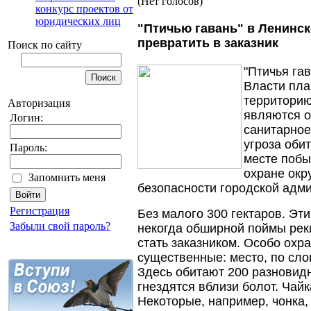
(Нет голосов)
конкурс проектов от
юридических лиц
"Птичью гавань" в Ленинск
превратить в заказник
Поиск по сайту
"Птичья гав
Власти пла
территорию
Авторизация
являются о
Логин:
санитарное
угроза оби
Пароль:
месте побы
охране окр
Запомнить меня
безопасности городской адм
Регистрация
Без малого 300 гектаров. Эти
Забыли свой пароль?
некогда обширной поймы рек
стать заказником. Особо охр
существенные: место, по сло
Здесь обитают 200 разновид
гнездятся вблизи болот. Чайк
Некоторые, например, чонка, 