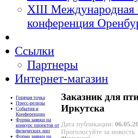
XIII Международная 
конференция Оренбу
Ссылки
Партнеры
Интернет-магазин
Заказник для пт
Горячая точка
Пресс-релизы
Иркутска
События и
Конференции
Форма заявки на
Дата публикации:
06.05.2
конкурс проектов от
физических лиц
Проголосуйте за новость
Форма заявки на