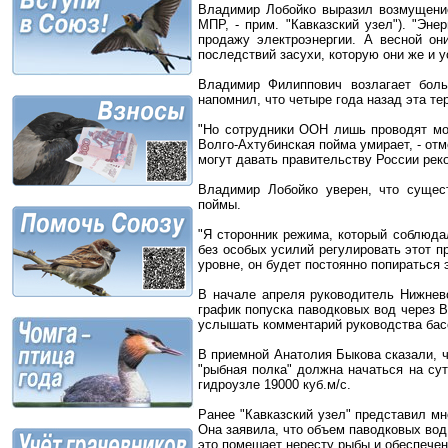
Владимир Лобойко выразил возмущение
МПР, - прим. "Кавказский узел"). "Эн
продажу электроэнергии. А весной он
последствий засухи, которую они же и ус
Владимир Филиппович возлагает бол
напомнил, что четыре года назад эта т
"Но сотрудники ООН лишь проводят мон
Волго-Ахтубинская пойма умирает, - отм
могут давать правительству России рек
Владимир Лобойко уверен, что сущес
поймы.
"Я сторонник режима, который соблюда
без особых усилий регулировать этот п
уровне, он будет постоянно попираться 
В начале апреля руководитель Нижнев
график попуска паводковых вод через В
услышать комментарий руководства бас
В приемной Анатолия Быкова сказали, ч
"рыбная полка" должна начаться на су
гидроузле 19000 куб.м/с.
Ранее "Кавказский узел" представил м
Она заявила, что объем паводковых вод
это помешает нересту рыбы и обеспече