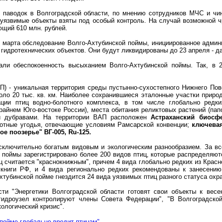
 паводок в Волгоградской области, по мнению сотрудников МЧС и чи
 уязвимые объекты взяты под особый контроль. На случай возможной 
ющий 610 млн. рублей.
це марта обследование Волго-Ахтубинской поймы, инициированное админ
гидротехнических объектов. Они будут ликвидированы до 23 апреля - д
али обеспокоенность высыханием Волго-Ахтубинской поймы. Так, в 
П) - уникальная территория среды пустынно-сухостепного Нижнего По
оло 20 тыс. кв. км. Наиболее сохранившиеся эталонные участки приро
ации птиц водно-болотного комплекса, в том числе глобально редких
айнем Юго-востоке России), места обитания реликтовых растений (папо
и дубравами. На территории ВАП расположен
Астраханский биосф
лотные угодья, отвечающие условиям Рамсарской конвенции;
ключевая
е поозерье" ВГ-005, Ru-125.
сключительно богатым видовым и экологическим разнообразием. За вс
 поймы зарегистрировано более 200 видов птиц, которые распределяютс
 считается "краснокнижным", причем 4 вида глобально редких из Красн
книги РФ, и 4 вида регионально редких рекомендованы к занесению
хтубинской пойме гнездится 24 вида уязвимых птиц разного статуса охр
ти "Энергетики Волгоградской области готовят свои объекты к весе
гидроузел контролируют члены Совета Федерации", "В Волгоградской
ологический кризис".
пойме глобально вредит птицам"