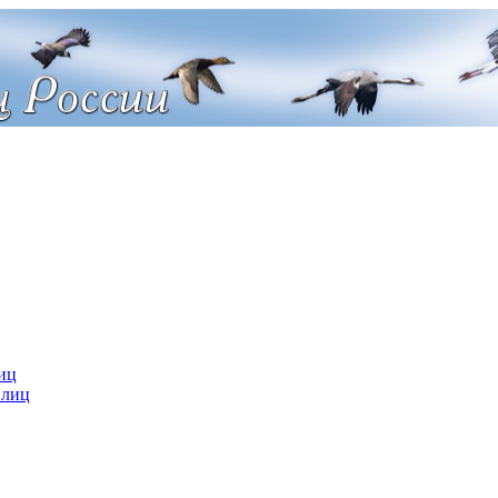
иц
 лиц