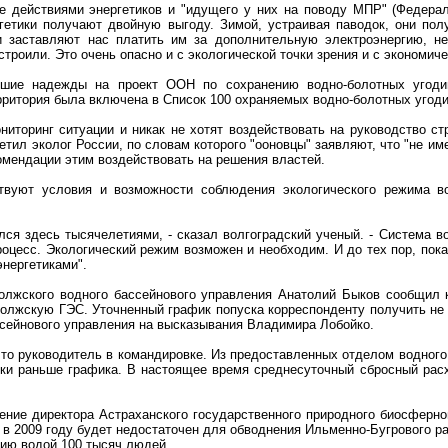
 действиями энергетиков и "идущего у них на поводу МПР" (Федерал
ергетики получают двойную выгоду. Зимой, устраивая паводок, они п
и заставляют нас платить им за дополнительную электроэнергию, 
троили. Это очень опасно и с экологической точки зрения и с экономичес
ьшие надежды на проект ООН по сохранению водно-болотных угоди
ерритория была включена в Список 100 охраняемых водно-болотных угоди
иторинг ситуации и никак не хотят воздействовать на руководство ст
етил эколог России, по словам которого "ооновцы" заявляют, что "не им
омендации этим воздействовать на решения властей.
твуют условия и возможности соблюдения экологического режима во
лся здесь тысячелетиями, - сказал волгоградский ученый. - Система 
роцесс. Экологический режим возможен и необходим. И до тех пор, пок
энергетиками".
олжского водного бассейнового управления Анатолий Быков сообщил 
олжскую ГЭС. Уточненный график попуска корреспонденту получить не у
сейнового управления на высказывания Владимира Лобойко.
то руководитель в командировке. Из предоставленных отделом водного 
тки раньше графика. В настоящее время среднесуточный сбросный рас
нение директора Астраханского государственного природного биосферно
 в 2009 году будет недостаточен для обводнения Ильменно-Бугрового р
нию водой 100 тысяч людей.