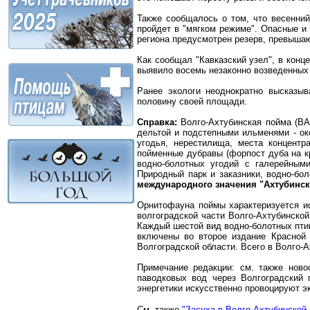
Также сообщалось о том, что весенний
пройдет в "мягком режиме". Опасные и
региона предусмотрен резерв, превыша
Как сообщал "Кавказский узел", в кон
выявило восемь незаконно возведенных 
Ранее экологи неоднократно высказыв
половину своей площади.
Справка:
Волго-Ахтубинская пойма (ВА
дельтой и подстепными ильменями - ок
угодья, нерестилища, места концентр
пойменные дубравы (форпост дуба на кр
водно-болотных угодий с галерейным
Природный парк и заказники, водно-бо
международного значения "Ахтубинско
Орнитофауна поймы характеризуется и
волгоградской части Волго-Ахтубинской
Каждый шестой вид водно-болотных птиц
включены во второе издание Красной 
Волгоградской области. Всего в Волго-А
Примечание редакции: см. также новос
паводковых вод через Волгоградский 
энергетики искусственно провоцируют эк
См. также
"Засуха в Волго-Ахтубинской 