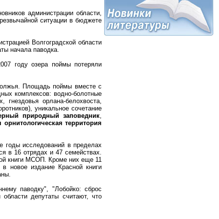
новников администрации области,
чрезвычайной ситуации в бюджете
истрацией Волгоградской области
аты начала паводка.
2007 году озера поймы потеряли
волжья. Площадь поймы вместе с
дных комплексов: водно-болотные
, гнездовья орлана-белохвоста,
ротников), уникальное сочетание
ерный природный заповедник
,
 орнитологическая территория
е годы исследований в пределах
я в 16 отрядах и 47 семействах.
ой книги МСОП. Кроме них еще 11
 в новое издание Красной книги
аны.
ннему паводку", "Лобойко: сброс
 области депутаты считают, что