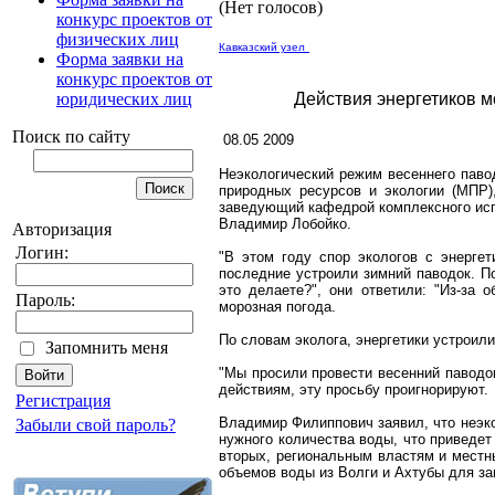
(Нет голосов)
конкурс проектов от
физических лиц
Кавказский узел
Форма заявки на
конкурс проектов от
юридических лиц
Действия энергетиков м
Поиск по сайту
08.05 2009
Неэкологический режим весеннего пав
природных ресурсов и экологии (МПР)
заведующий кафедрой комплексного исп
Владимир Лобойко.
Авторизация
Логин:
"В этом году спор экологов с энергет
последние устроили зимний паводок. По
это делаете?", они ответили: "Из-за 
Пароль:
морозная погода.
По словам эколога, энергетики устроил
Запомнить меня
"Мы просили провести весенний паводок
действиям, эту просьбу проигнорируют.
Регистрация
Владимир Филиппович заявил, что неэко
Забыли свой пароль?
нужного количества воды, что приведе
вторых, региональным властям и местн
объемов воды из Волги и Ахтубы для за