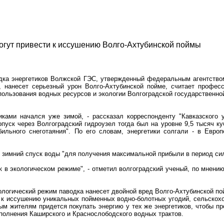
огут привести к иссушению Волго-Ахтубинской поймы
одка энергетиков Волжской ГЭС, утвержденный федеральным агентство
, нанесет серьезный урон Волго-Ахтубинской пойме, считает професс
ользования водных ресурсов и экологии Волгоградской государственно
иками начался уже зимой, - рассказал корреспонденту "Кавказского 
пуск через Волгоградский гидроузел тогда был на уровне 9,5 тысяч ку
обильного снеготаяния". По его словам, энергетики солгали - в Евро
и зимний спуск воды "для получения максимальной прибыли в период си
 в экологическом режиме", - отметил волгоградский ученый, по мнению 
логический режим паводка нанесет двойной вред Волго-Ахтубинской пой
т к иссушению уникальных пойменных водно-болотных угодий, сельскохо
ым жителям придется покупать энергию у тех же энергетиков, чтобы п
полнения Каширского и Краснослободского водных трактов.