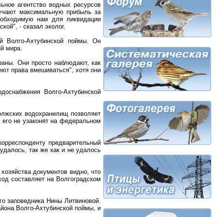
ьное агентство водных ресурсов
олучают максимальную прибыль за
необходимую нам для ликвидации
кой", - сказал эколог.
й Волго-Ахтубинской поймы. Он
й мира.
раны. Они просто наблюдают, как
еют права вмешиваться", хотя они
доснабжения Волго-Ахтубинской
волжских водохранилищ позволяет
а его не узаконят на федеральном
корреспонденту предварительный
далось, так же как и не удалось
хозяйства документов видно, что
ход составляет на Волгоградском
го заповедника Нины Литвиновой.
айона Волго-Ахтубинской поймы, и