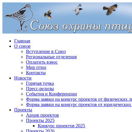
Главная
О союзе
Вступление в Союз
Региональные отделения
Оплатить взнос
Мир птиц
Контакты
Новости
Горячая точка
Пресс-релизы
События и Конференции
Форма заявки на конкурс проектов от физических л
Форма заявки на конкурс проектов от юридических
Проекты
Архив проектов
Проекты 2025
Конкурс проектов 2025
Проекты 2026