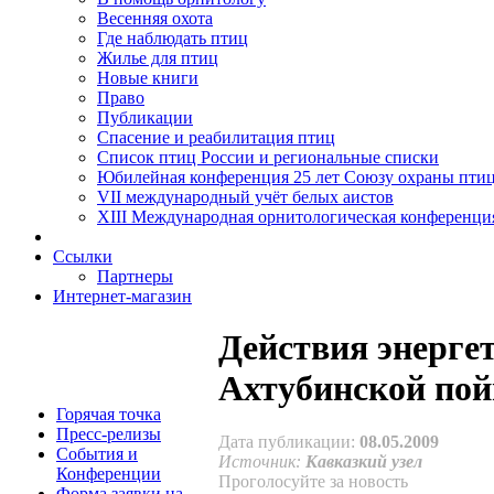
Весенняя охота
Где наблюдать птиц
Жилье для птиц
Новые книги
Право
Публикации
Спасение и реабилитация птиц
Список птиц России и региональные списки
Юбилейная конференция 25 лет Союзу охраны пти
VII международный учёт белых аистов
XIII Международная орнитологическая конференци
Ссылки
Партнеры
Интернет-магазин
Действия энерге
Ахтубинской по
Горячая точка
Пресс-релизы
Дата публикации:
08.05.2009
События и
Источник:
Кавказкий узел
Конференции
Проголосуйте за новость
Форма заявки на