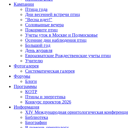
Кампании
Птица года
Дни весенней встречи птиц
"Весна идет!"
Соловьиные вечера
Покормите птиц
Учеты уток в Москве и Подмосковье
Осенние дни наблюдения птиц
Большой год
День журавля
Евроазиатские Рождественские учеты птиц
Учителю
Фотогалерея
Систематическая галерея
Форумы
Блоги
Программы
КОТР
Птицы и энергетика
Конкурс проектов 2026
Информация
XIV Международная орнитологическая конференци
Библиотека
Биографии
В помощь орнитологу