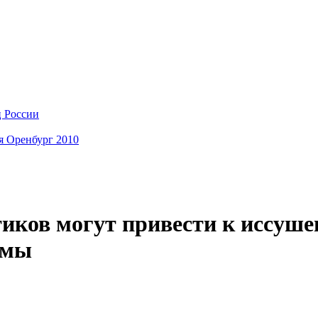
ц России
я Оренбург 2010
тиков могут привести к иссуше
ймы