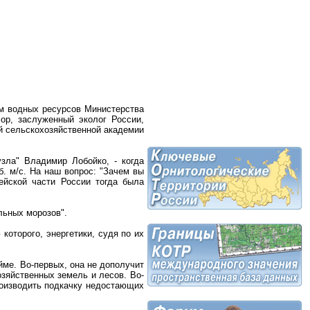
м водных ресурсов Министерства
ор, заслуженный эколог России,
й сельскохозяйственной академии
узла" Владимир Лобойко, - когда
б. м/с. На наш вопрос: "Зачем вы
пейской части России тогда была
льных морозов".
которого, энергетики, судя по их
ме. Во-первых, она не дополучит
зяйственных земель и лесов. Во-
роизводить подкачку недостающих