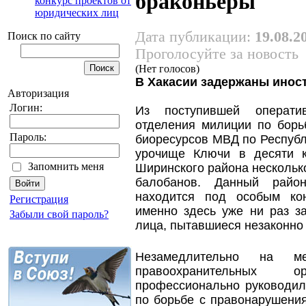
браконьеры
конкурс проектов от
юридических лиц
Дата публикации:
19.08.2
Поиск по сайту
Проголосуйте за новость
(Нет голосов)
В Хакасии задержаны инос
Авторизация
Логин:
Из поступившей операти
отделения милиции по бор
Пароль:
биоресурсов МВД по Республи
урочище Ключи в десяти к
Запомнить меня
Ширинского района нескольк
балобанов. Данный райо
находится под особым ко
Регистрация
именно здесь уже ни раз з
Забыли свой пароль?
лица, пытавшиеся незаконно 
Незамедлительно на ме
правоохранительных 
профессионально руководил
по борьбе с правонарушени