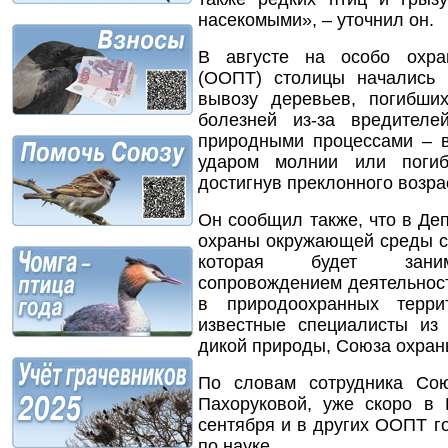
насекомыми», – уточнил он.
В августе на особо охра
(ООПТ) столицы начались
вывозу деревьев, погибши
болезней из-за вредител
природными процессами – 
ударом молнии или погиб
достигнув преклонного возрас
Он сообщил также, что в Де
охраны окружающей среды со
которая будет занима
сопровождением деятельнос
в природоохранных терри
известные специалисты и
дикой природы, Союза охран
По словам сотрудника Со
Пахоруковой, уже скоро в 
сентября и в других ООПТ г
по науке.