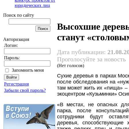
конкурс проектов от
юридических лиц
Поиск по сайту
Высохшие дерев
станут «столовы
Авторизация
Логин:
Дата публикации:
21.08.2
Пароль:
Проголосуйте за новость
(Нет голосов)
Запомнить меня
Сухие деревья в парках Мос
после обследования на «нужн
Регистрация
там может жить их «пища» 
Забыли свой пароль?
экоцентром «Кузьминки» Оси
«В местах, не опасных дл
парка, после консультац
сотрудники будут оставл
деревья, способствующие 
также редких птиц и грыз