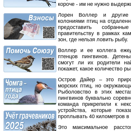
короче - им не нужно выдерж
Лорен Воллер и другие 
колониями птиц на отдален
предоставить собранны
правительству в рамках ка
зон, где нельзя ловить рыбу.
Воллер и ее коллега еже
птенцов пингвинов. Детен
смогут ли их родители н
покажет, какое количество ры
Остров Дайер – это прир
морских птиц, но окружающ
Рыболовство в этих места
пингвинов буквально соревн
команда прикрепили к не
устройства, которые пока
проплывать 40 километров в
Это максимальное рассто