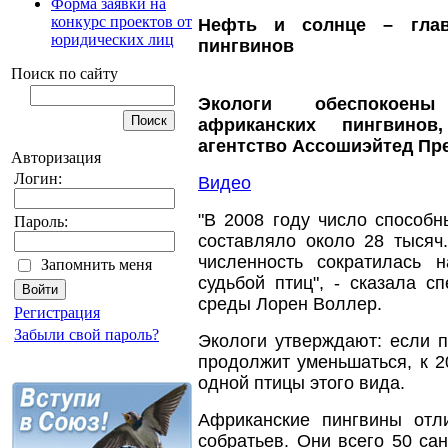
Форма заявки на
конкурс проектов от
Нефть и солнце – глав
юридических лиц
пингвинов
Поиск по сайту
Экологи обеспокоен
африканских пингвинов
агентство Ассошиэйтед Пре
Авторизация
Логин:
Видео
"В 2008 году число способ
Пароль:
составляло около 28 тысяч
численность сократилась
Запомнить меня
судьбой птиц", - сказала 
среды Лорен Воллер.
Регистрация
Забыли свой пароль?
Экологи утверждают: если 
продолжит уменьшаться, к 2
одной птицы этого вида.
Африканские пингвины отли
собратьев. Они всего 50 сан