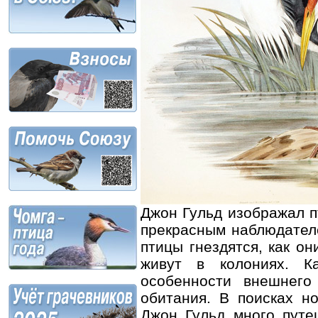
Джон Гульд изображал п
прекрасным наблюдателе
птицы гнездятся, как он
живут в колониях. К
особенности внешнего
обитания. В поисках н
Джон Гульд много путе