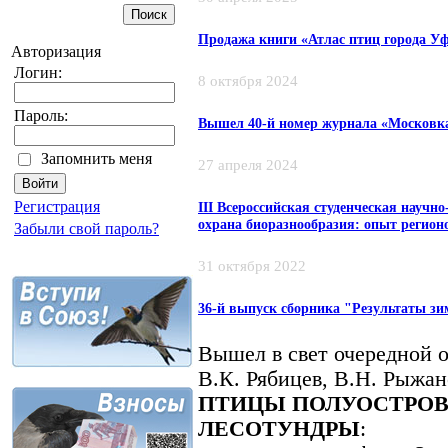
Продажа книги «Атлас птиц города У
Авторизация
Логин:
8 октября 2024
Пароль:
Вышел 40-й номер журнала «Московк
Запомнить меня
27 апреля 2024
Регистрация
III Всероссийская студенческая научн
охрана биоразнообразия: опыт регион
Забыли свой пароль?
31 октября 2022
36-й выпуск сборника "Результаты зи
Вышел в свет очередной 
В.К. Рябицев, В.Н. Рыжа
ПТИЦЫ ПОЛУОСТРОВ
ЛЕСОТУНДРЫ
: