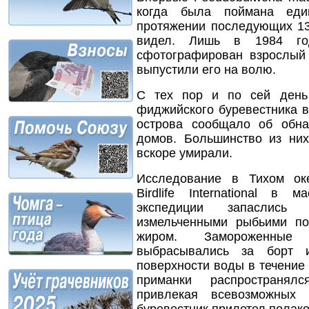
когда была поймана еди
протяжении последующих 13
видел. Лишь в 1984 г
сфотографирован взрослый 
выпустили его на волю.
С тех пор и по сей день
фиджийского буревестника в
острова сообщало об обн
домов. Большинство из ни
вскоре умирали.
Исследование в Тихом ок
Birdlife International в
экспедиции запаслись
измельченными рыбьими п
жиром. Замороженные 
выбрасывались за борт и
поверхности воды в течение 
приманки распространял
привлекая всевозможных 