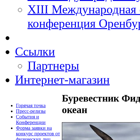
XIII Международная 
конференция Оренбу
Ссылки
Партнеры
Интернет-магазин
Буревестник Фид
Горячая точка
океан
Пресс-релизы
События и
Конференции
Форма заявки на
конкурс проектов от
физических лиц