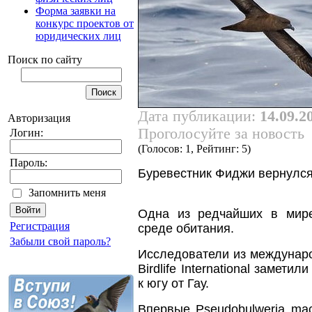
Форма заявки на
конкурс проектов от
юридических лиц
Поиск по сайту
Дата публикации:
14.09.2
Авторизация
Проголосуйте за новость
Логин:
(Голосов: 1, Рейтинг: 5)
Пароль:
Буревестник Фиджи вернулся
Запомнить меня
Одна из редчайших в мире
Регистрация
среде обитания.
Забыли свой пароль?
Исследователи из междунаро
Birdlife International замети
к югу от Гау.
Впервые Pseudobulweria macg