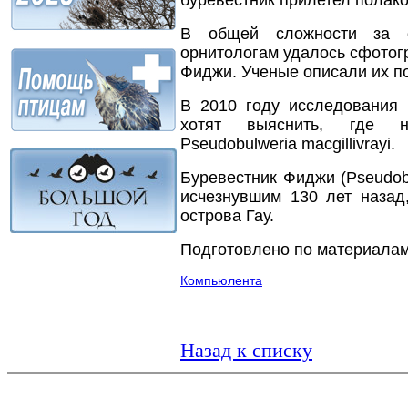
буревестник прилетел полако
В общей сложности за о
орнитологам удалось сфотог
Фиджи. Ученые описали их по
В 2010 году исследования 
хотят выяснить, где н
Pseudobulweria macgillivrayi.
Буревестник Фиджи (Pseudobul
исчезнувшим 130 лет назад
острова Гау.
Подготовлено по материалам
Компьюлента
Назад к списку