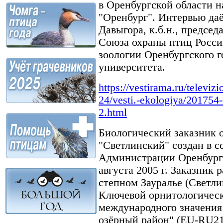
в Оренбургской области н
"Оренбург". Интервью да
Давыгора, к.б.н., председ
Союза охраны птиц Росси
зоологии Оренбургского г
университета.
https://vestirama.ru/televiz
24/vesti.-ekologiya/201754
2.html
Биологический заказник о
"Светлинский" создан в с
Администрации Оренбургс
августа 2005 г. Заказник
степном Зауралье (Светли
Ключевой орнитологическ
международного значени
озёрный район" (EU-RU21