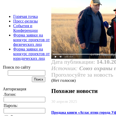
Горячая точка
Пресс-релизы
События и
Конференции
Форма заявки на
конкурс проектов от
физических лиц
Форма заявки на
конкурс проектов от
юридических лиц
Дата публикации:
14.10.2
Поиск по сайту
Источник:
Союз охраны 
Проголосуйте за новость
(Нет голосов)
Авторизация
Похожие новости
Логин:
30 апреля 2025
Пароль:
Продажа книги «Атлас птиц города У