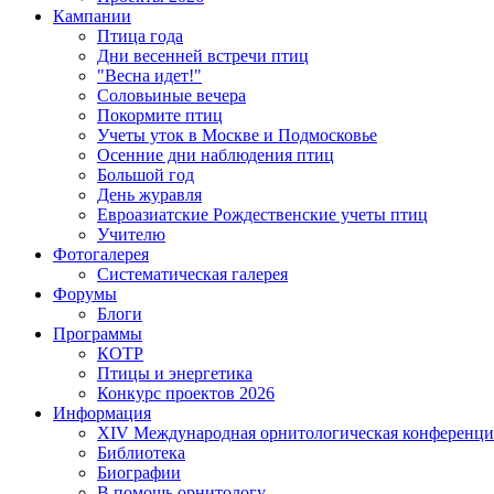
Кампании
Птица года
Дни весенней встречи птиц
"Весна идет!"
Соловьиные вечера
Покормите птиц
Учеты уток в Москве и Подмосковье
Осенние дни наблюдения птиц
Большой год
День журавля
Евроазиатские Рождественские учеты птиц
Учителю
Фотогалерея
Систематическая галерея
Форумы
Блоги
Программы
КОТР
Птицы и энергетика
Конкурс проектов 2026
Информация
XIV Международная орнитологическая конференци
Библиотека
Биографии
В помощь орнитологу