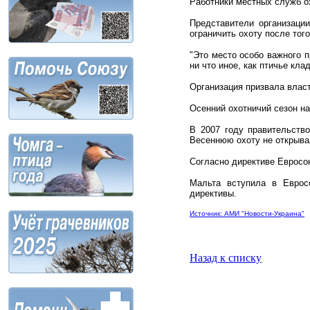
Работники местных служб о
Представители организации
ограничить охоту после тог
"Это место особо важного п
ни что иное, как птичье кла
Организация призвала влас
Осенний охотничий сезон на
В 2007 году правительств
Весеннюю охоту не открывал
Согласно директиве Евросою
Мальта вступила в Еврос
директивы.
Источник: АМИ "Новости-Украина"
Назад к списку