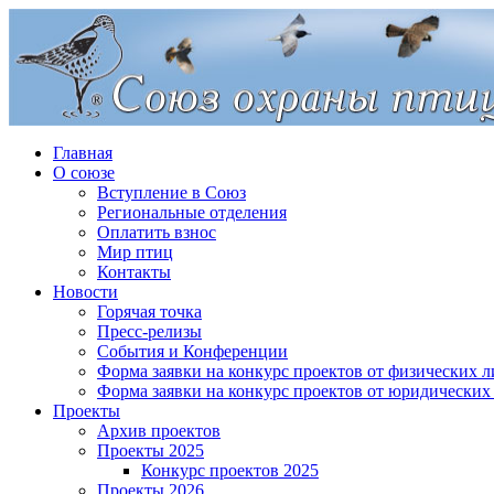
Главная
О союзе
Вступление в Союз
Региональные отделения
Оплатить взнос
Мир птиц
Контакты
Новости
Горячая точка
Пресс-релизы
События и Конференции
Форма заявки на конкурс проектов от физических л
Форма заявки на конкурс проектов от юридических
Проекты
Архив проектов
Проекты 2025
Конкурс проектов 2025
Проекты 2026