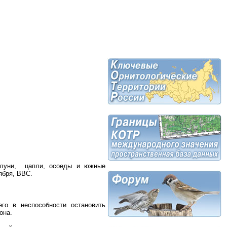
 луни, цапли, осоеды и южные
ября, ВВС.
его в неспособности остановить
она.