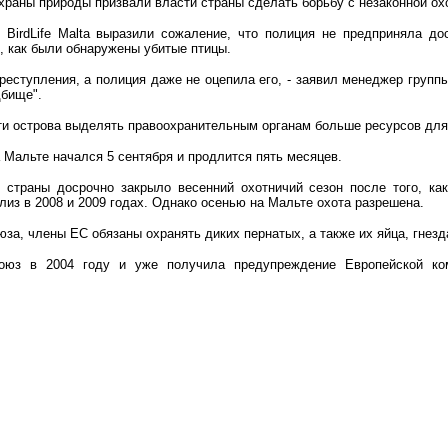
храны природы призвали власти страны сделать борьбу с незаконной ох
 BirdLife Malta выразили сожаление, что полиция не предприняла до
о, как были обнаружены убитые птицы.
реступления, а полиция даже не оцепила его, - заявил менеджер групп
дбище".
ти острова выделять правоохранительным органам больше ресурсов для 
 Мальте начался 5 сентября и продлится пять месяцев.
о страны досрочно закрыло весенний охотничий сезон после того, ка
из в 2008 и 2009 годах.
Однако осенью на Мальте охота разрешена.
за, члены ЕС обязаны охранять диких пернатых, а также их яйца, гнезд
оюз в 2004 году и уже получила предупреждение Европейской ко