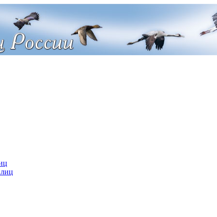
иц
 лиц