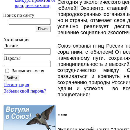
конкурс проектов от
Сегодня у экологического цен
юридических лиц
юбилей! Экоцентр, ставший
природоохранных организаци
Поиск по сайту
но и страны, отмечает свое 
успешно реализует десят
решение социально-экологич
Авторизация
Союз охраны птиц России по
Логин:
соратники, с юбилеем! От в
намеченному пути, сохраня
Пароль:
принципиальность и высокий
сотрудничество между 
Запомнить меня
развиваться и крепнуть 
сохранению природы России!
Регистрация
Удачи и успехов во все
Забыли свой пароль?
процветания!
***
Экологический центр "Дронт"