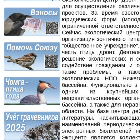
для осуществления различ
проектов. За время своег
юридических форм (молод
ограниченной ответственнос
Сейчас экологический цент
организация зонтичного типа
"общественное учреждение".
честь птицы дронт. Деятел
решение экологических и с
содействие гражданам и 
такие проблемы, а такж
экологических НПО Нижег
бассейна. Функционально в
одним из крупнейши
неправительственных орга
бассейна, а также для нера
области. На базе центра де
литературы, насчитывающ
наименований периодическ
электронных бюллетеней н
Экоцентр является колле