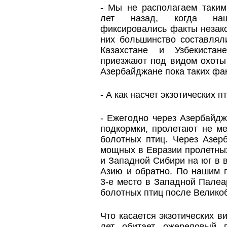
- Мы не располагаем таким
лет назад, когда наш
фиксировались факты незако
них большинство составлял
Казахстане и Узбекистан
приезжают под видом охоты 
Азербайджане пока таких фа
- А как насчет экзотических п
- Ежегодно через Азербайдж
подкормки, пролетают не м
болотных птиц. Через Азер
мощных в Евразии пролетных
и Западной Сибири на юг в 
Азию и обратно. По нашим 
3-е место в Западной Палеа
болотных птиц после Велико
Что касается экзотических в
лет обитает ожереловый 