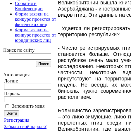
Великобритании вышла книг
События и
Азербайджана - иностранные
Конференции
Форма заявки на
видов птиц. Эти данные на с
конкурс проектов от
физических лиц
- Удается ли регистрироват
Форма заявки на
территорию республики?
конкурс проектов от
юридических лиц
- Число регистрируемых пти
Поиск по сайту
становится больше. Отнюд
республике очень мало уче
исследования. Некоторых пти
частности, некоторые ви
Авторизация
присутствуют на территор
Логин:
недель. Не всегда их мож
бинокль, нужно современн
Пароль:
располагаем.
Запомнить меня
Большинство зарегистриров
– это либо зимующие, либо 
Регистрация
перелетных птиц среди н
Забыли свой пароль?
Великобритании, где выяв