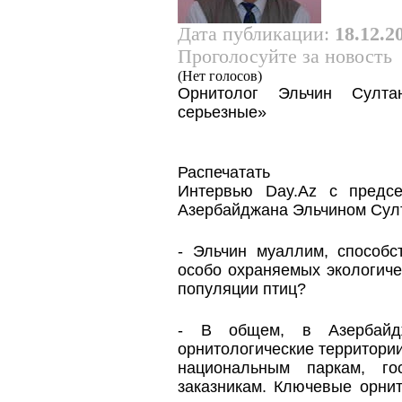
Дата публикации:
18.12.2
Проголосуйте за новость
(Нет голосов)
Орнитолог Эльчин Султа
серьезные»
Распечатать
Интервью Day.Az с предс
Азербайджана Эльчином Сул
- Эльчин муаллим, способс
особо охраняемых экологиче
популяции птиц?
- В общем, в Азербайд
орнитологические территории
национальным паркам, го
заказникам. Ключевые орнит