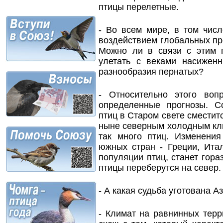
птицы перелетные.
- Во всем мире, в том чис
воздействием глобальных пр
Можно ли в связи с этим г
улетать с веками насижен
разнообразия пернатых?
- Относительно этого во
определенные прогнозы. С
птиц в Старом свете сместит
ныне северным холодным клим
так много птиц. Изменения
южных стран - Греции, Итал
популяции птиц, станет гор
птицы переберутся на север.
- А какая судьба уготована 
- Климат на равнинных терр