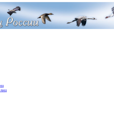
иц
 лиц