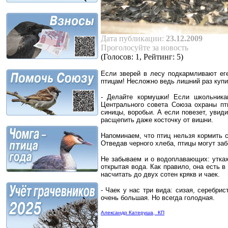
Дата публикации:
23.12.2009
Проголосуйте за новость
(Голосов: 1, Рейтинг: 5)
Если зверей в лесу подкармливают еге
птицам! Несложно ведь лишний раз купит
- Делайте кормушки! Если школьника
Центрального совета Союза охраны пт
синицы, воробьи. А если повезет, уви
расщепить даже косточку от вишни.
Напоминаем, что птиц нельзя кормить с
Отведав черного хлеба, птицы могут заб
Не забываем и о водоплавающих: утках
открытая вода. Как правило, она есть в
насчитать до двух сотен крякв и чаек.
- Чаек у нас три вида: сизая, серебрис
очень большая. Но всегда голодная.
Александр Катеруша, КП