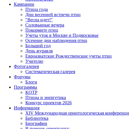
Кампании
Птица года
Дни весенней встречи птиц
"Весна идет!"
Соловьиные вечера
Покормите птиц
Учеты уток в Москве и Подмосковье
Осенние дни наблюдения птиц
Большой год
День журавля
Евроазиатские Рождественские учеты птиц
Учителю
Фотогалерея
Систематическая галерея
Форумы
Блоги
Программы
КОТР
Птицы и энергетика
Конкурс проектов 2026
Информация
XIV Международная орнитологическая конференци
Библиотека
Биографии
В помощь орнитологу