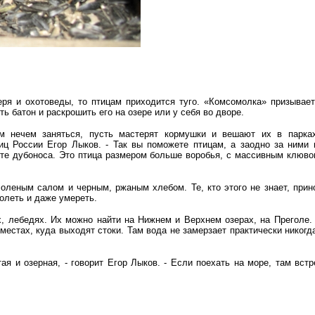
ря и охотоведы, то птицам приходится туго. «Комсомолка» призывает
ь батон и раскрошить его на озере или у себя во дворе.
м нечем заняться, пусть мастерят кормушки и вешают их в парках
иц России Егор Лыков. - Так вы поможете птицам, а заодно за ними 
дите дубоноса. Это птица размером больше воробья, с массивным клюво
оленым салом и черным, ржаным хлебом. Те, кто этого не знает, прино
олеть и даже умереть.
, лебедях. Их можно найти на Нижнем и Верхнем озерах, на Преголе.
 местах, куда выходят стоки. Там вода не замерзает практически никогд
тая и озерная, - говорит Егор Лыков. - Если поехать на море, там вст