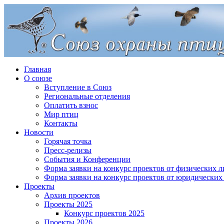
Главная
О союзе
Вступление в Союз
Региональные отделения
Оплатить взнос
Мир птиц
Контакты
Новости
Горячая точка
Пресс-релизы
События и Конференции
Форма заявки на конкурс проектов от физических л
Форма заявки на конкурс проектов от юридических
Проекты
Архив проектов
Проекты 2025
Конкурс проектов 2025
Проекты 2026