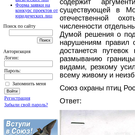
содержит аргумент
Форма заявки на
существующей в Мос
конкурс проектов от
юридических лиц
отечественной охо
численности отдельн
Поиск по сайту
Думой решения о по
нарушениям правил о
достанется путевок
Авторизация
размыванию границы
Логин:
видами, резкому уси
Пароль:
всему живому и неиз
Запомнить меня
Союз охраны птиц Ро
Регистрация
Ответ:
Забыли свой пароль?