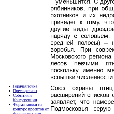
– уменьшится. С друг
рябинников, при общ
охотников и их недо
приведет к тому, чт
другие виды дроздо
наряду с соловьем,
средней полосы) – 
воробья. При совре
Московского региона
лесов певчими пти
поскольку именно м
вспышки численности
Горячая точка
Союз охраны птиц
Пресс-релизы
расширений списков о
События и
Конференции
заявляет, что намер
Форма заявки на
Подмосковья серую 
конкурс проектов от
физических лиц