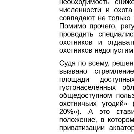
необходимость сниж
численности и охот
совпадают не только 
Помимо прочего, рег
проводить специали
охотников и отдава
охотников недопустим
Судя по всему, решен
вызвано стремлени
площади доступны
густонаселенных об
общедоступном поль
охотничьих угодий» 
20%»). А это став
положение, в которо
приватизации аквато