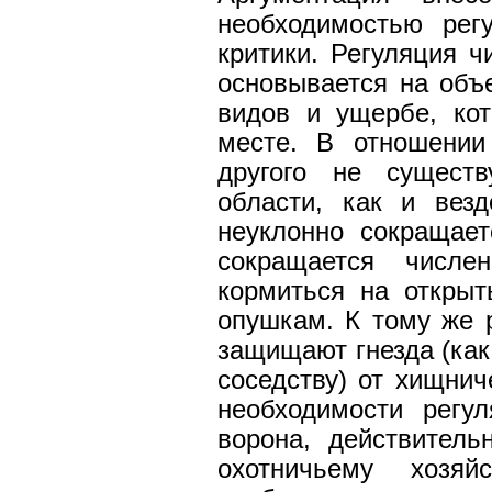
необходимостью рег
критики. Регуляция 
основывается на объ
видов и ущербе, ко
месте. В отношении
другого не существ
области, как и везд
неуклонно сокращае
сокращается числен
кормиться на откры
опушкам. К тому же 
защищают гнезда (как
соседству) от хищнич
необходимости регу
ворона, действител
охотничьему хозя