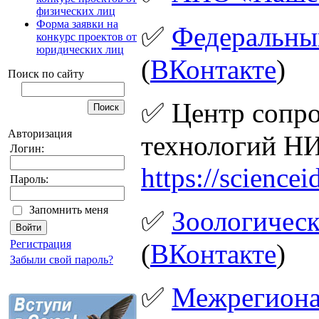
физических лиц
Форма заявки на
✅
Федеральный
конкурс проектов от
юридических лиц
(
ВКонтакте
)
Поиск по сайту
✅ Центр сопро
Авторизация
технологий Н
Логин:
https://sciencei
Пароль:
Запомнить меня
✅
Зоологичес
Регистрация
(
ВКонтакте
)
Забыли свой пароль?
✅
Межрегиона