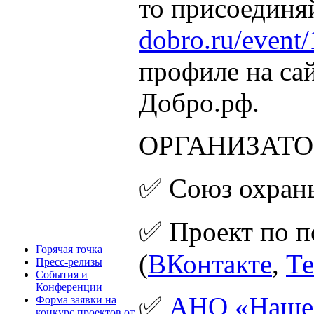
то присоединя
dobro.ru/event
профиле на са
Добро.рф.
ОРГАНИЗАТ
✅ Союз охран
✅ Проект по п
Горячая точка
(
ВКонтакте
,
Те
Пресс-релизы
События и
Конференции
✅
АНО «Наше
Форма заявки на
конкурс проектов от