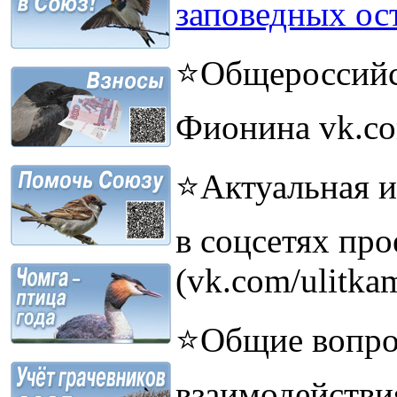
заповедных ос
⭐Общероссийск
Фионина vk.com
⭐Актуальная и
в соцсетях пр
(vk.com/ulitkam
⭐Общие вопро
взаимодействи