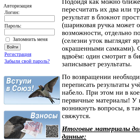
Подойдя как можно ближе
Авторизация
пересчитать их два или т
Логин:
результат в блокнот про
(шариковая ручка может о
Пароль:
возможности, отдельно по
Запомнить меня
(селезни уток выглядят я
окрашенными самками). О
Регистрация
вдвоём: один смотрит в би
Забыли свой пароль?
записывает результаты.
По возвращении необходи
переписать результаты уч
набело. При этом ни в ко
первичные материалы! У 
возникнуть вопросы, в та
свяжутся.
Итоговые материалы до
данные: