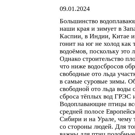
09.01.2024
Большинство водоплаваю
наши края и зимует в За
Каспии, в Индии, Китае 
гонит на юг не холод как 
водоёмов, поскольку это 
Однако строительство пло
что ниже водосбросов об
свободные ото льда участ
в самые суровые зимы. О
свободной ото льда воды 
сброса тёплых вод ГРЭС и
Водоплавающие птицы всё
cредней полосе Европейс
Сибири и на Урале, чему 
со стороны людей. Для то
важны для птиц подобные