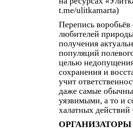
на ресурсах «Улитк
t.me/ulitkamarta)
Перепись воробьёв 
любителей природы
получения актуаль
популяций полевого
целью недопущения
сохранения и восст
учит ответственнос
даже самые обычные
уязвимыми, а то и 
халатных действий 
ОР
ГАНИЗАТОРЫ