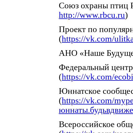
Союз охраны птиц Р
http://www.rbcu.ru
)
Проект по популяр
(
https://vk.com/ulitk
АНО «Наше Будуще
Федеральный центр
(
https://vk.com/ecob
Юннатское сообще
(
https://vk.com/mype
юннаты.будьвдвиж
Всероссийское общ