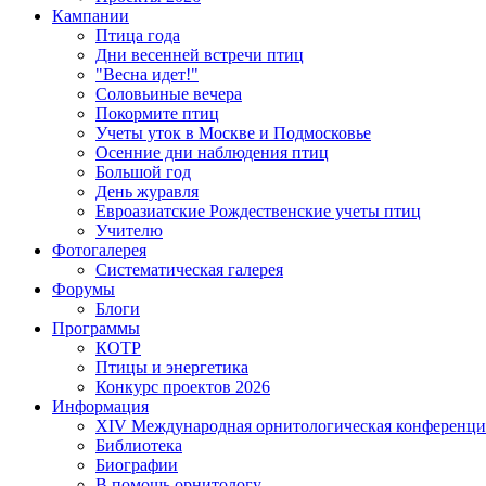
Кампании
Птица года
Дни весенней встречи птиц
"Весна идет!"
Соловьиные вечера
Покормите птиц
Учеты уток в Москве и Подмосковье
Осенние дни наблюдения птиц
Большой год
День журавля
Евроазиатские Рождественские учеты птиц
Учителю
Фотогалерея
Систематическая галерея
Форумы
Блоги
Программы
КОТР
Птицы и энергетика
Конкурс проектов 2026
Информация
XIV Международная орнитологическая конференци
Библиотека
Биографии
В помощь орнитологу