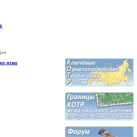
6
Х»»
щих птиц