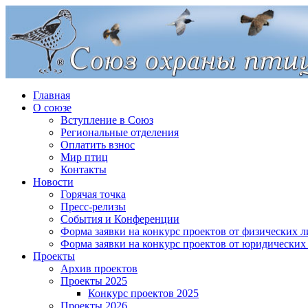
Главная
О союзе
Вступление в Союз
Региональные отделения
Оплатить взнос
Мир птиц
Контакты
Новости
Горячая точка
Пресс-релизы
События и Конференции
Форма заявки на конкурс проектов от физических л
Форма заявки на конкурс проектов от юридических
Проекты
Архив проектов
Проекты 2025
Конкурс проектов 2025
Проекты 2026