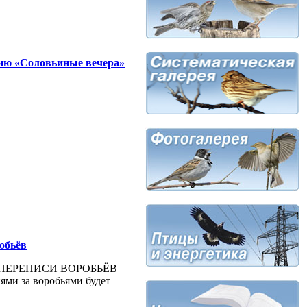
ию «Соловьиные вечера»
робьёв
Й ПЕРЕПИСИ ВОРОБЬЁВ
ями за воробьями будет