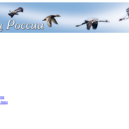
иц
 лиц