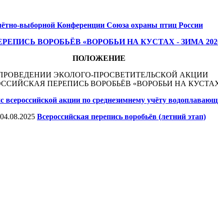
чётно-выборной Конференции Союза охраны птиц России
ЕПИСЬ ВОРОБЬЁВ «ВОРОБЬИ НА КУСТАХ - ЗИМА 202
ПОЛОЖЕНИЕ
ПРОВЕДЕНИИ ЭКОЛОГО-ПРОСВЕТИТЕЛЬСКОЙ АКЦИИ
ССИЙСКАЯ ПЕРЕПИСЬ ВОРОБЬЁВ «ВОРОБЬИ НА КУСТА
нс всероссийской акции по среднезимнему учёту водоплаваю
04.08.2025
Всероссийская перепись воробьёв (летний этап)