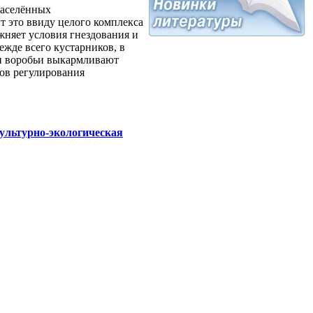
населённых
т это ввиду целого комплекса
жняет условия гнездования и
ежде всего кустарников, в
ми воробьи выкармливают
ов регулирования
ультурно-экологическая