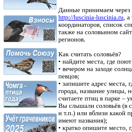
Данные принимаем через 
http://luscinia-luscinia.ru
, 
координаторов, список с
также на соловьином сайт
регионов.
Как считать соловьёв?
• найдите места, где поют
• вечером на заходе солнц
певцов;
• запишите адрес места, г
города, название улицы, 
считаете птиц в парке – у
Вы слышали соловьёв (в 
и т.п.) или вблизи какой 
имеют названия);
• кратко опишите место, г