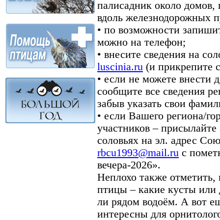
палисадник около домов, 
вдоль железнодорожных пу
• по возможности запишит
можно на телефон;
• внесите сведения на со
luscinia.ru
(и прикрепите 
• если не можете внести 
сообщите все сведения ре
забыв указать свои фамили
• если Вашего региона/гор
участников – присылайте
соловьях на эл. адрес Со
rbcu1993@mail.ru
с помет
вечера-2026».
Неплохо также отметить,
птицы – какие кусты или 
ли рядом водоём. А вот е
интересны для орнитолог