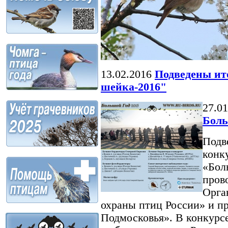
13.02.2016
Подведены ит
шейка-2016"
27.01
Боль
Подв
конк
«Бол
прово
Орга
охраны птиц России» и 
Подмосковья». В конкурс