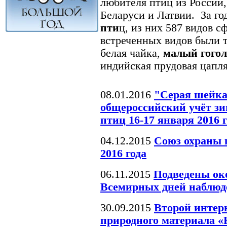
любителя птиц из России,
Беларуси и Латвии. За г
пти
ц, из них 587 видов 
встреченных видов были т
белая чайка,
малый гогол
индийская прудовая цапля
08.01.2016
"Серая шейка
общероссийский учёт 
птиц 16-17 января 2016 г
04.12.2015
Союз охраны 
2016 года
06.11.2015
Подведены ок
Всемирных дней наблюд
30.09.2015
Второй интерн
природного материала 