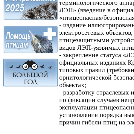
терминологического аппа
ЛЭП» (введение в официа
«птицеопасная/безопасная
- издание иллюстрирован
электросетевых объектов
птицезащитными устройст
видов ЛЭП-уязвимых птиц
- закрепление статуса «Л
официальных изданиях Кр
типовых правил (требова
орнитологической безопа
объектах;
- разработку отраслевых 
по фиксации случаев непр
эксплуатации птицеопасн
установление порядка вы
причин гибели птиц на эл