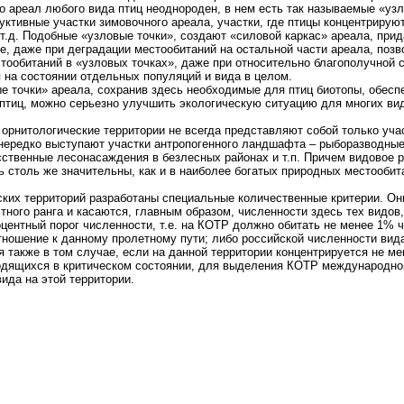
то ареал любого вида птиц неоднороден, в нем есть так называемые «уз
ктивные участки зимовочного ареала, участки, где птицы концентрируют
 т.д. Подобные «узловые точки», создают «силовой каркас» ареала, пр
е, даже при деградации местообитаний на остальной части ареала, позв
стообитаний в «узловых точках», даже при относительно благополучной 
я на состоянии отдельных популяций и вида в целом.
ые точки» ареала, сохранив здесь необходимые для птиц биотопы, обесп
иц, можно серьезно улучшить экологическую ситуацию для многих ви
орнитологические территории не всегда представляют собой только уча
нередко выступают участки антропогенного ландшафта – рыборазводны
ственные лесонасаждения в безлесных районах и т.п. Причем видовое р
ь столь же значительны, как и в наиболее богатых природных местообит
ких территорий разработаны специальные количественные критерии. О
ного ранга и касаются, главным образом, численности здесь тех видов
центный порог численности, т.е. на КОТР должно обитать не менее 1% 
ошение к данному пролетному пути; либо российской численности вида и
 также в том случае, если на данной территории концентрируется не м
ходящихся в критическом состоянии, для выделения КОТР международно
ида на этой территории.