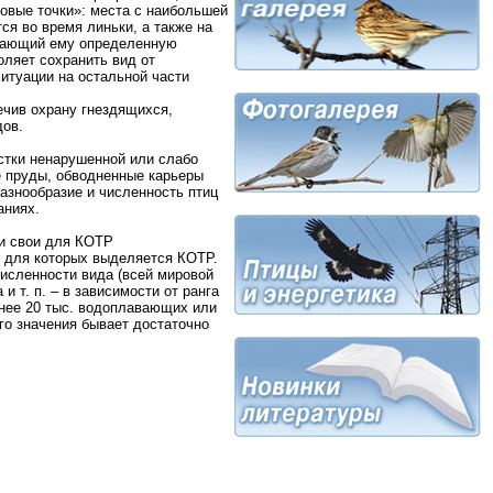
ловые точки»: места с наибольшей
ся во время линьки, а также на
идающий ему определенную
оляет сохранить вид от
ситуации на остальной части
ечив охрану гнездящихся,
дов.
стки ненарушенной или слабо
е пруды, обводненные карьеры
азнообразие и численность птиц
аниях.
ни свои для КОТР
, для которых выделяется КОТР.
численности вида (всей мировой
 т. п. – в зависимости от ранга
енее 20 тыс. водоплавающих или
го значения бывает достаточно