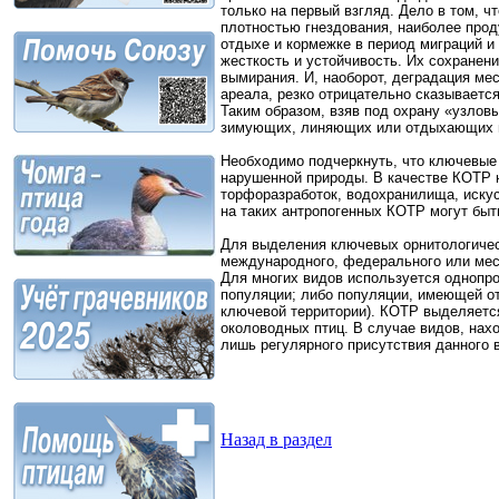
только на первый взгляд. Дело в том, ч
плотностью гнездования, наиболее проду
отдыхе и кормежке в период миграций и
жесткость и устойчивость. Их сохранени
вымирания. И, наоборот, деградация ме
ареала, резко отрицательно сказываетс
Таким образом, взяв под охрану «узлов
зимующих, линяющих или отдыхающих пт
Необходимо подчеркнуть, что ключевые 
нарушенной природы. В качестве КОТР 
торфоразработок, водохранилища, искус
на таких антропогенных КОТР могут быт
Для выделения ключевых орнитологичес
международного, федерального или мест
Для многих видов используется однопро
популяции; либо популяции, имеющей отн
ключевой территории). КОТР выделяется
околоводных птиц. В случае видов, на
лишь регулярного присутствия данного в
Назад в раздел