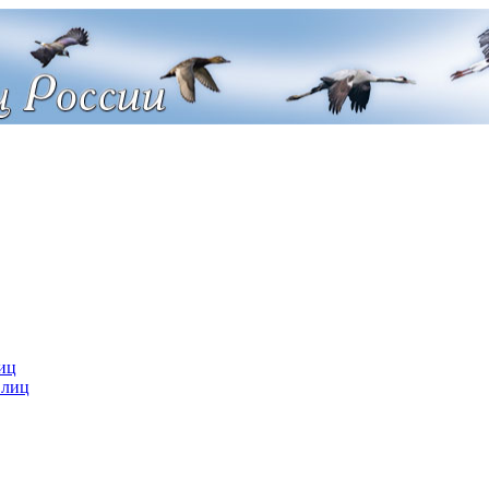
иц
 лиц