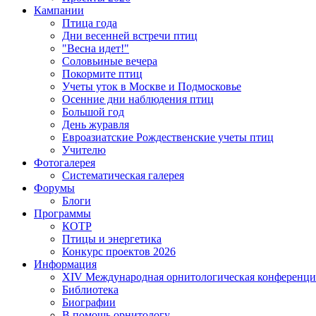
Кампании
Птица года
Дни весенней встречи птиц
"Весна идет!"
Соловьиные вечера
Покормите птиц
Учеты уток в Москве и Подмосковье
Осенние дни наблюдения птиц
Большой год
День журавля
Евроазиатские Рождественские учеты птиц
Учителю
Фотогалерея
Систематическая галерея
Форумы
Блоги
Программы
КОТР
Птицы и энергетика
Конкурс проектов 2026
Информация
XIV Международная орнитологическая конференци
Библиотека
Биографии
В помощь орнитологу