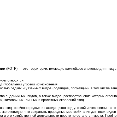
рии
(КОТР) — это территории, имеющие важнейшее значение для птиц в 
иям относятся:
од глобальной угрозой исчезновения;
ностью редких и уязвимых видов (подвидов, популяций), в том числе з
ства эндемичных видов, а также видов, распространение которых огран
х, зимовочных, линных и пролетных скоплений птиц.
дов птиц, особенно редких и находящихся под угрозой исчезновения, это
ь же очевидно, что сохранить природные местообитания для всех видов 
ка и его хозяйственной деятельности просто не останется места. Пробл