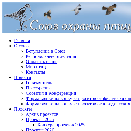
Главная
О союзе
Вступление в Союз
Региональные отделения
Оплатить взнос
Мир птиц
Контакты
Новости
Горячая точка
Пресс-релизы
События и Конференции
Форма заявки на конкурс проектов от физических л
Форма заявки на конкурс проектов от юридических
Проекты
Архив проектов
Проекты 2025
Конкурс проектов 2025
Проекты 2026