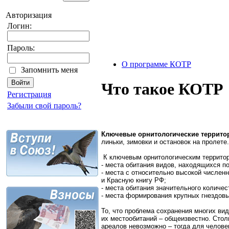
Авторизация
Логин:
Пароль:
О программе КОТР
Запомнить меня
Что такое КОТР
Регистрация
Забыли свой пароль?
Ключевые орнитологические террито
линьки, зимовки и остановок на пролете.
К ключевым орнитологическим территор
- места обитания видов, находящихся п
- места с относительно высокой числен
и Красную книгу РФ;
- места обитания значительного количе
- места формирования крупных гнездовы
То, что проблема сохранения многих ви
их местообитаний – общеизвестно. Стол
ареалов невозможно – тогда для челове