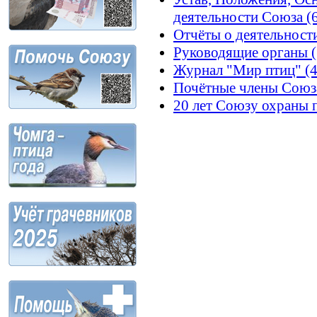
деятельности Союза (
Отчёты о деятельности
Руководящие органы (
Журнал "Мир птиц" (4
Почётные члены Союза
20 лет Союзу охраны п