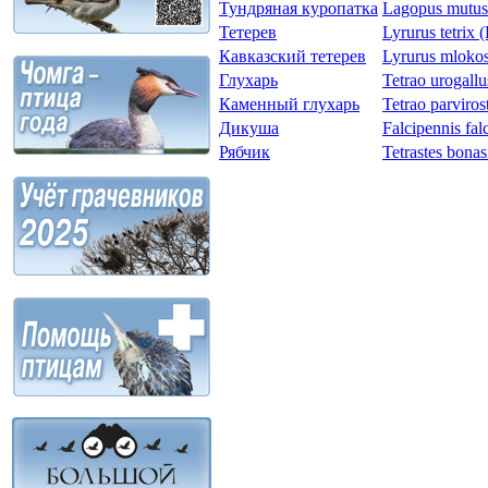
Тундряная куропатка
Lagopus mutus
Тетерев
Lyrurus tetrix 
Кавказский тетерев
Lyrurus mlokos
Глухарь
Tetrao urogall
Каменный глухарь
Tetrao parviros
Дикуша
Falcipennis fal
Рябчик
Tetrastes bonas