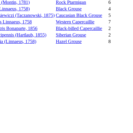
 (Montin, 1781)
Rock Ptarmigan
6
(Linnaeus, 1758)
Black Grouse
4
iewiczi (Taczanowski, 1875)
Caucasian Black Grouse
5
us Linnaeus, 1758
Western Capercaillie
7
tris Bonaparte, 1856
Black-billed Capercaillie
2
cipennis (Hartlaub, 1855)
Siberian Grouse
2
ia (Linnaeus, 1758)
Hazel Grouse
8