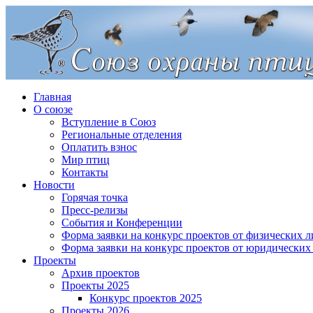
Главная
О союзе
Вступление в Союз
Региональные отделения
Оплатить взнос
Мир птиц
Контакты
Новости
Горячая точка
Пресс-релизы
События и Конференции
Форма заявки на конкурс проектов от физических л
Форма заявки на конкурс проектов от юридических
Проекты
Архив проектов
Проекты 2025
Конкурс проектов 2025
Проекты 2026