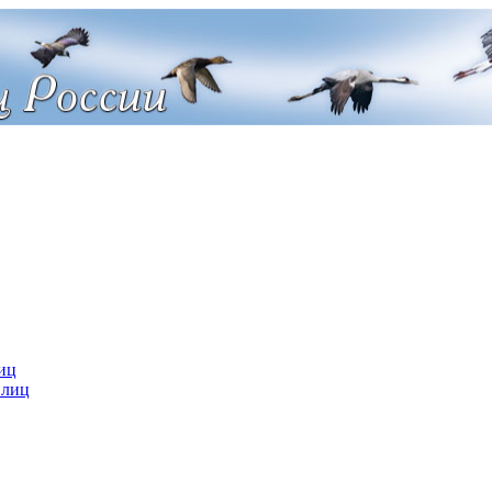
иц
 лиц