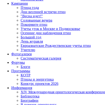
Кампании
Птица года
Дни весенней встречи птиц
"Весна идет!"
Соловьиные вечера
Покормите птиц
Учеты уток в Москве и Подмосковье
Осенние дни наблюдения птиц
Большой год
День журавля
Евроазиатские Рождественские учеты птиц
Учителю
Фотогалерея
Систематическая галерея
Форумы
Блоги
Программы
КОТР
Птицы и энергетика
Конкурс проектов 2026
Информация
XIV Международная орнитологическая конференци
Библиотека
Биографии
В помощь орнитологу