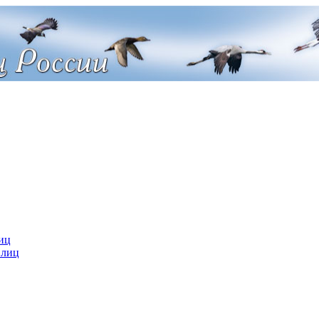
иц
 лиц