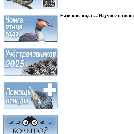
Название вида
Научное назван