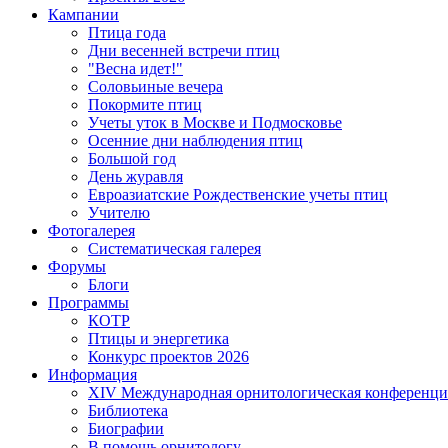
Кампании
Птица года
Дни весенней встречи птиц
"Весна идет!"
Соловьиные вечера
Покормите птиц
Учеты уток в Москве и Подмосковье
Осенние дни наблюдения птиц
Большой год
День журавля
Евроазиатские Рождественские учеты птиц
Учителю
Фотогалерея
Систематическая галерея
Форумы
Блоги
Программы
КОТР
Птицы и энергетика
Конкурс проектов 2026
Информация
XIV Международная орнитологическая конференци
Библиотека
Биографии
В помощь орнитологу