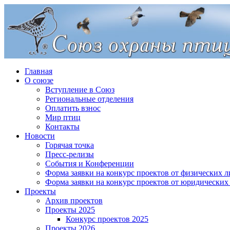
Главная
О союзе
Вступление в Союз
Региональные отделения
Оплатить взнос
Мир птиц
Контакты
Новости
Горячая точка
Пресс-релизы
События и Конференции
Форма заявки на конкурс проектов от физических л
Форма заявки на конкурс проектов от юридических
Проекты
Архив проектов
Проекты 2025
Конкурс проектов 2025
Проекты 2026