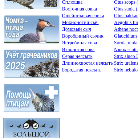
Сплюшка
Otus scops 
Восточная совка
Otus sunia 
Ошейниковая совка
Otus bakka
Мохноногий сыч
Aegolius fu
Домовый сыч
Athene noct
Воробьиный сычик
Glaucidium 
Ястребиная сова
Surnia ulula
Иглоногая сова
Ninox scutul
Серая неясыть
Strix aluco
Длиннохвостая неясыть
Strix uralen
Бородатая неясыть
Strix nebulo