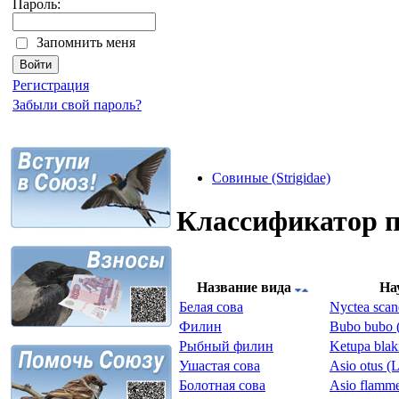
Пароль:
Запомнить меня
Регистрация
Забыли свой пароль?
Совиные (Strigidae)
Классификатор 
Название вида
На
Белая сова
Nyctea scan
Филин
Bubo bubo (
Рыбный филин
Ketupa blak
Ушастая сова
Asio otus (
Болотная сова
Asio flamme