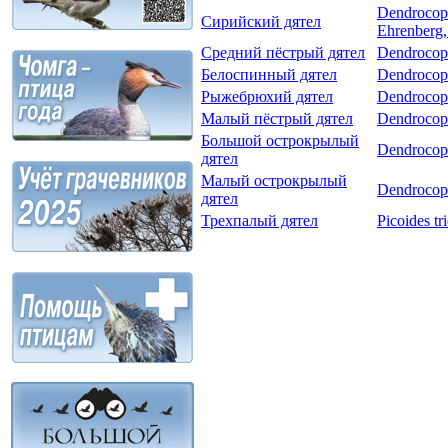
Dendrocopo
Сирийский дятел
Ehrenberg,
Средний пёстрый дятел
Dendrocopo
Белоспинный дятел
Dendrocopo
Рыжебрюхий дятел
Dendrocopo
Малый пёстрый дятел
Dendrocopo
Большой острокрылый
Dendrocopo
дятел
Малый острокрылый
Dendrocop
дятел
Трехпалый дятел
Picoides tr