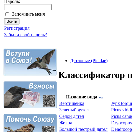
Пароль:
Запомнить меня
Регистрация
Забыли свой пароль?
Дятловые (Picidae)
Классификатор 
Название вида
Вертишейка
Jynx torqu
Зеленый дятел
Picus virid
Седой дятел
Picus canu
Желна
Dryocopus 
Большой пестрый дятел
Dendrocopo