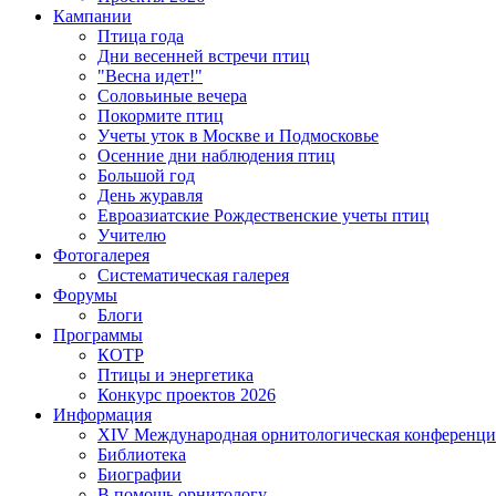
Кампании
Птица года
Дни весенней встречи птиц
"Весна идет!"
Соловьиные вечера
Покормите птиц
Учеты уток в Москве и Подмосковье
Осенние дни наблюдения птиц
Большой год
День журавля
Евроазиатские Рождественские учеты птиц
Учителю
Фотогалерея
Систематическая галерея
Форумы
Блоги
Программы
КОТР
Птицы и энергетика
Конкурс проектов 2026
Информация
XIV Международная орнитологическая конференци
Библиотека
Биографии
В помощь орнитологу