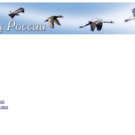
иц
 лиц