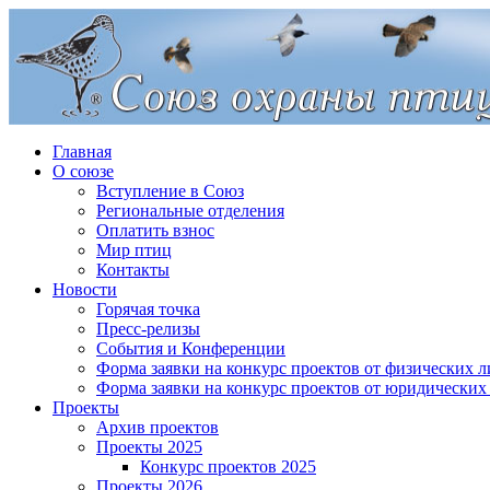
Главная
О союзе
Вступление в Союз
Региональные отделения
Оплатить взнос
Мир птиц
Контакты
Новости
Горячая точка
Пресс-релизы
События и Конференции
Форма заявки на конкурс проектов от физических л
Форма заявки на конкурс проектов от юридических
Проекты
Архив проектов
Проекты 2025
Конкурс проектов 2025
Проекты 2026