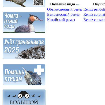
Название вида
Научно
Обыкновенный ремез
Remiz penduli
Венценосный ремез
Remiz coronat
Китайский ремез
Remiz consobr