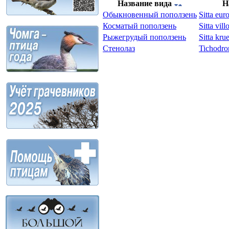
Название вида
Н
Обыкновенный поползень
Sitta eu
Косматый поползень
Sitta vil
Рыжегрудый поползень
Sitta kru
Стенолаз
Tichodro