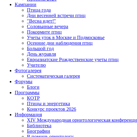
Кампании
Птица года
Дни весенней встречи птиц
"Весна идет!"
Соловьиные вечера
Покормите птиц
Учеты уток в Москве и Подмосковье
Осенние дни наблюдения птиц
Большой год
День журавля
Евроазиатские Рождественские учеты птиц
Учителю
Фотогалерея
Систематическая галерея
Форумы
Блоги
Программы
КОТР
Птицы и энергетика
Конкурс проектов 2026
Информация
XIV Международная орнитологическая конференци
Библиотека
Биографии
В помощь орнитологу