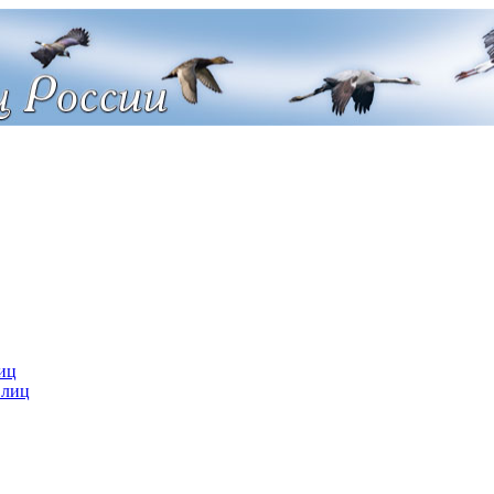
иц
 лиц