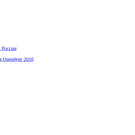
ц России
я Оренбург 2010