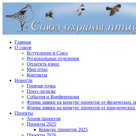
Главная
О союзе
Вступление в Союз
Региональные отделения
Оплатить взнос
Мир птиц
Контакты
Новости
Горячая точка
Пресс-релизы
События и Конференции
Форма заявки на конкурс проектов от физических л
Форма заявки на конкурс проектов от юридических
Проекты
Архив проектов
Проекты 2025
Конкурс проектов 2025
Проекты 2026