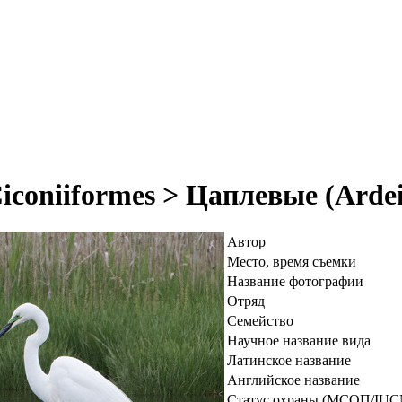
coniiformes > Цаплевые (Ardei
Автор
Место, время съемки
Название фотографии
Отряд
Семейство
Научное название вида
Латинское название
Английское название
Статус охраны (МСОП/IUC