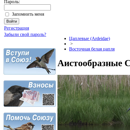
Пароль:
Запомнить меня
Регистрация
Забыли свой пароль?
Цаплевые (Ardeidae)
>
Восточная белая цапля
Аистообразные Ci