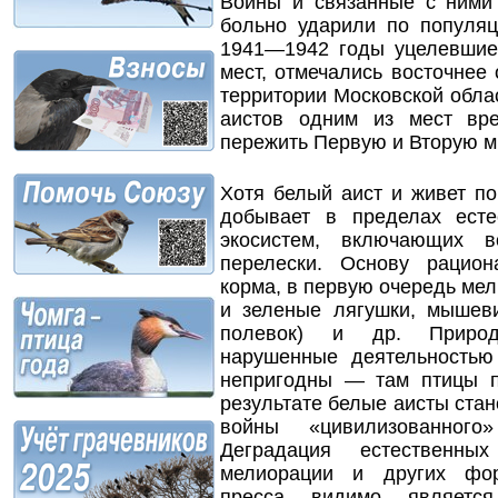
Войны и связанные с ними
больно ударили по популя
1941—1942 годы уцелевшие
мест, отмечались восточнее 
территории Московской обла
аистов одним из мест вр
пережить Первую и Вторую м
Хотя белый аист и живет по
добывает в пределах ест
экосистем, включающих в
перелески. Основу рацио
корма, в первую очередь ме
и зеленые лягушки, мышев
полевок) и др. Природ
нарушенные деятельностью
непригодны — там птицы п
результате белые аисты ста
войны «цивилизованного
Деградация естественн
мелиорации и других фор
пресса, видимо, являетс