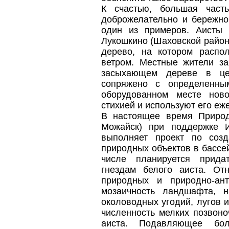
К счастью, большая част
доброжелательно и бережно
один из примеров. Аисты
Лукошкино (Шаховской район)
дерево, на котором распо
ветром. Местные жители з
засыхающем дереве в це
сопряжено с определенны
оборудованном месте нов
стихией и используют его еж
В настоящее время Природ
Можайск) при поддержке И
выполняет проект по соз
природных объектов в бассе
числе планируется прида
гнездам белого аиста. От
природных и природно-ант
мозаичность ландшафта, 
околоводных угодий, лугов 
численность мелких позвон
аиста. Подавляющее бол