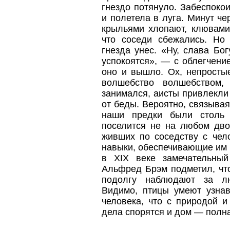
гнездо потянуло. Забеспоко
и полетела в луга. Минут че
крыльями хлопают, клювам
что соседи сбежались. Но
гнезда унес. «Ну, слава Бог
успокоятся», — с облегчени
оно и вышло. Ох, непросты
волшебство волшебством
занимался, аисты привлекли
от беды. Вероятно, связывая
наши предки были столь 
поселится не на любом дво
живших по соседству с чел
навыки, обеспечивающие им 
в XIX веке замечательный
Альфред Брэм подметил, что
подолгу наблюдают за л
Видимо, птицы умеют узна
человека, что с природой и
дела спорятся и дом — полн