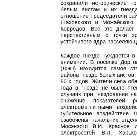
сохранили исторические т
белым аистам и их гнезд
отношение председатели ра
Шаховского и Можайского
Ковредов. Все это делает
перспективным с точки з
устойчивого ядра расселяющ
Каждое гнездо нуждается в
внимании. В поселке Дор н
(ЛЭП) находится самое ст
района гнездо белых аистов.
80-х годов. Жители села об
года в гнезде не было пте
случаях при гнездовании н
снижение показателей ре
электромагнитными воздей
губительное воздействие 
озабочены начальник отде
Мосэнэрго В.И. Краснов 
электросетей В.Л. Харьк