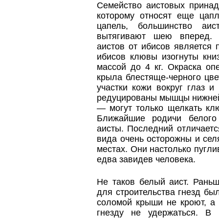
Семейство аистовых принад
которому относят еще цап
цапель, большинство аис
вытягивают шею вперед. 
аистов от ибисов является 
ибисов клювы изогнуты кни
массой до 4 кг. Окраска оп
крыла блестяще-черного цве
участки кожи вокруг глаз и
редуцированы мышцы нижней 
— могут только щелкать кл
Ближайшие родичи белого
аисты. Последний отличает
вида очень осторожны и сел
местах. Они настолько пугли
едва завидев человека.
Не таков белый аист. Рань
для строительства гнезд бы
соломой крыши не кроют, а
гнезду не удержаться. В