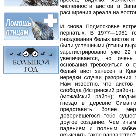
численности аистов в Зап
расширения ареала на восток
И снова Подмосковье встр
пернатых. В 1977—1981 г
гнездования белых аистов в 
были успешными (птицы выра
зарегистрировано уже 22 
увеличивается, но очень
основания тревожиться о с
белый аист занесен в Кра
нередки случаи разорения 
Нам известно, что аистов
слобода (Истринский район)
(Можайский район); людь
гнездо в деревне Симанк
представить более ме
доверившегося тебе сущес
другое создание. Чем иным
падением и полным забве
объяснить такое варварство?