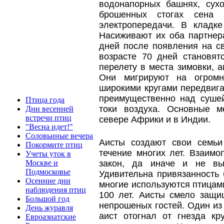
водонапорных башнях, сух
брошенных стогах сена
электропередачи. В кладк
Насиживают их оба партнер
дней после появления на св
возрасте 70 дней становят
перелету в места зимовки, 
Они мигрируют на огромн
широкими кругами передвига
преимущественно над суше
Птица года
токи воздуха. Основные м
Дни весенней
встречи птиц
севере Африки и в Индии.
"Весна идет!"
Соловьиные вечера
Аисты создают свои семьи
Покормите птиц
течение многих лет. Взаим
Учеты уток в
закон, да иначе и не вы
Москве и
Подмосковье
Удивительна привязанность
Осенние дни
многие используются птицам
наблюдения птиц
100 лет. Аисты смело защ
Большой год
непрошеных гостей. Один из 
День журавля
аист отогнал от гнезда к
Евроазиатские