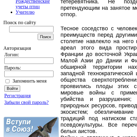
тетеревятника. Не поз
Рождественские
учеты птиц
претендующим на занятое м
Учителю
отпор.
Поиск по сайту
Тесное соседство с челове
преимуществ перед другими
столетие навлекло на него
ареал этого вида прости
Авторизация
Франции до восточной Укр
Логин:
Малой Азии до Дании и Фи
обширной территории нах
Пароль:
западной технократической
общества сверхпотреблен
Запомнить меня
проявились плоды этих со
мировые войны с примен
Регистрация
убийства и разрушения; 
Забыли свой пароль?
природных ресурсов, приво
экосистем; обезличивани
традиций под натиском ст
псевдокультуры. Все пере
белых аистов.