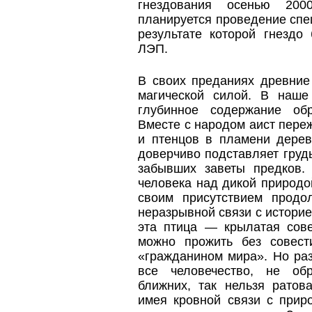
гнездования осенью 200
планируется проведение спе
результате которой гнездо
ЛЭП.
В своих преданиях древние
магической силой. В наше
глубинное содержание об
Вместе с народом аист переж
и птенцов в пламени дерев
доверчиво подставляет груд
забывших заветы предков.
человека над дикой природо
своим присутствием прод
неразрывной связи с историе
эта птица — крылатая сове
можно прожить без совес
«гражданином мира». Но раз
все человечество, не об
ближних, так нельзя ратов
имея кровной связи с прир