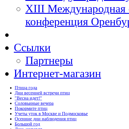
XIII Международная 
конференция Оренбу
Ссылки
Партнеры
Интернет-магазин
Птица года
Дни весенней встречи птиц
"Весна идет!"
Соловьиные вечера
Покормите птиц
Учеты уток в Москве и Подмосковье
Осенние дни наблюдения птиц
Большой год