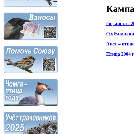
Камп
Год аиста - 2
О чём молчи
Аист – птица
Птица 2004