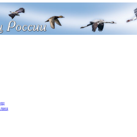
иц
 лиц