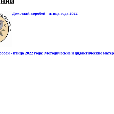
ании
Домовый воробей - птица года 2022
обей - птица 2022 года: Методические и дидактические мате