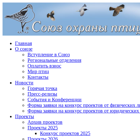
Главная
О союзе
Вступление в Союз
Региональные отделения
Оплатить взнос
Мир птиц
Контакты
Новости
Горячая точка
Пресс-релизы
События и Конференции
Форма заявки на конкурс проектов от физических л
Форма заявки на конкурс проектов от юридических
Проекты
Архив проектов
Проекты 2025
Конкурс проектов 2025
Проекты 2026