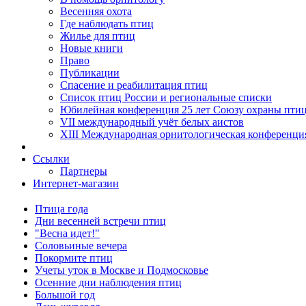
Весенняя охота
Где наблюдать птиц
Жилье для птиц
Новые книги
Право
Публикации
Спасение и реабилитация птиц
Список птиц России и региональные списки
Юбилейная конференция 25 лет Союзу охраны пти
VII международный учёт белых аистов
XIII Международная орнитологическая конференци
Ссылки
Партнеры
Интернет-магазин
Птица года
Дни весенней встречи птиц
"Весна идет!"
Соловьиные вечера
Покормите птиц
Учеты уток в Москве и Подмосковье
Осенние дни наблюдения птиц
Большой год