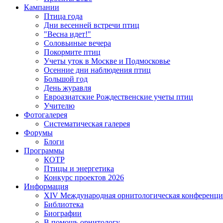
Кампании
Птица года
Дни весенней встречи птиц
"Весна идет!"
Соловьиные вечера
Покормите птиц
Учеты уток в Москве и Подмосковье
Осенние дни наблюдения птиц
Большой год
День журавля
Евроазиатские Рождественские учеты птиц
Учителю
Фотогалерея
Систематическая галерея
Форумы
Блоги
Программы
КОТР
Птицы и энергетика
Конкурс проектов 2026
Информация
XIV Международная орнитологическая конференци
Библиотека
Биографии
В помощь орнитологу