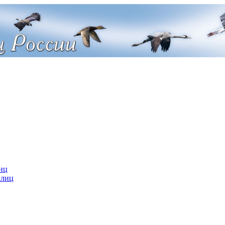
иц
 лиц