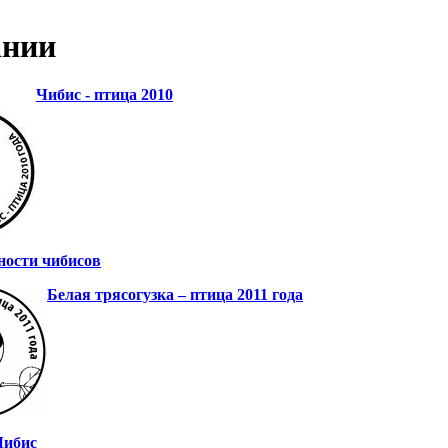
ании
Чибис - птица 2010
ности чибисов
Белая трясогузка – птица 2011 года
Чибис