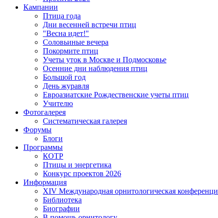
Кампании
Птица года
Дни весенней встречи птиц
"Весна идет!"
Соловьиные вечера
Покормите птиц
Учеты уток в Москве и Подмосковье
Осенние дни наблюдения птиц
Большой год
День журавля
Евроазиатские Рождественские учеты птиц
Учителю
Фотогалерея
Систематическая галерея
Форумы
Блоги
Программы
КОТР
Птицы и энергетика
Конкурс проектов 2026
Информация
XIV Международная орнитологическая конференци
Библиотека
Биографии
В помощь орнитологу