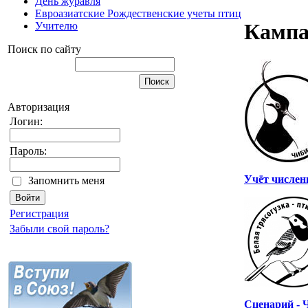
День журавля
Евроазиатские Рождественские учеты птиц
Камп
Учителю
Поиск по сайту
Авторизация
Логин:
Пароль:
Учёт числен
Запомнить меня
Регистрация
Забыли свой пароль?
Сценарий - 