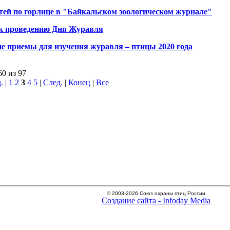
тей по горлице в "Байкальском зоологическом журнале"
к проведению Дня Журавля
е приемы для изучения журавля – птицы 2020 года
60 из 97
.
|
1
2
3
4
5
|
След.
|
Конец
|
Все
© 2003-2026 Союз охраны птиц России
Создание сайта - Infoday Media