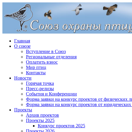
Главная
О союзе
Вступление в Союз
Региональные отделения
Оплатить взнос
Мир птиц
Контакты
Новости
Горячая точка
Пресс-релизы
События и Конференции
Форма заявки на конкурс проектов от физических л
Форма заявки на конкурс проектов от юридических
Проекты
Архив проектов
Проекты 2025
Конкурс проектов 2025
Проекты 2026