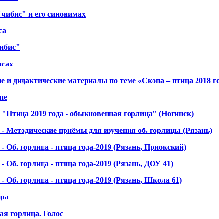
"чибис" и его синонимах
са
ибис"
исах
е и дидактические материалы по теме «Скопа – птица 2018 г
пе
 "Птица 2019 года - обыкновенная горлица" (Ногинск)
 - Методические приёмы для изучения об. горлицы (Рязань)
- Об. горлица - птица года-2019 (Рязань, Приокский)
- Об. горлица - птица года-2019 (Рязань, ДОУ 41)
- Об. горлица - птица года-2019 (Рязань, Школа 61)
цы
я горлица. Голос