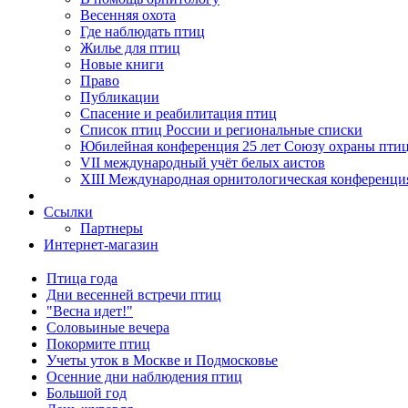
Весенняя охота
Где наблюдать птиц
Жилье для птиц
Новые книги
Право
Публикации
Спасение и реабилитация птиц
Список птиц России и региональные списки
Юбилейная конференция 25 лет Союзу охраны пти
VII международный учёт белых аистов
XIII Международная орнитологическая конференци
Ссылки
Партнеры
Интернет-магазин
Птица года
Дни весенней встречи птиц
"Весна идет!"
Соловьиные вечера
Покормите птиц
Учеты уток в Москве и Подмосковье
Осенние дни наблюдения птиц
Большой год