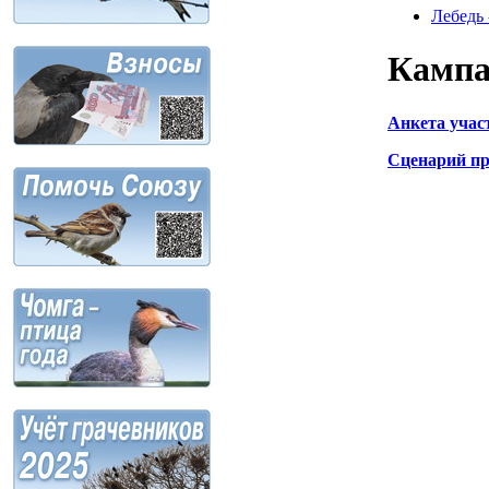
Лебедь 
Камп
Анкета учас
Сценарий пр