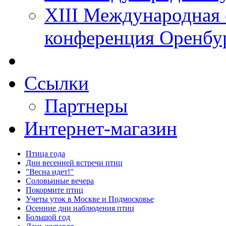
XIII Международная 
конференция Оренбу
Ссылки
Партнеры
Интернет-магазин
Птица года
Дни весенней встречи птиц
"Весна идет!"
Соловьиные вечера
Покормите птиц
Учеты уток в Москве и Подмосковье
Осенние дни наблюдения птиц
Большой год